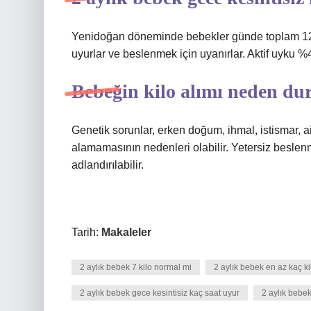
Yenidoğan döneminde bebekler günde toplam 12-16 
uyurlar ve beslenmek için uyanırlar. Aktif uyku 
Bebeğin kilo alımı neden du
Genetik sorunlar, erken doğum, ihmal, istismar, ai
alamamasının nedenleri olabilir. Yetersiz besl
adlandırılabilir.
Tarih:
Makaleler
2 aylık bebek 7 kilo normal mi
2 aylık bebek en az kaç ki
2 aylık bebek gece kesintisiz kaç saat uyur
2 aylık bebe