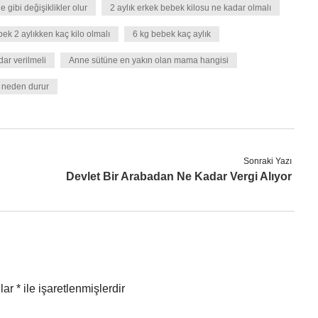
e gibi değişiklikler olur
2 aylık erkek bebek kilosu ne kadar olmalı
ek 2 aylıkken kaç kilo olmalı
6 kg bebek kaç aylık
ar verilmeli
Anne sütüne en yakın olan mama hangisi
ı neden durur
Sonraki Yazı
Devlet Bir Arabadan Ne Kadar Vergi Alıyor
nlar
*
ile işaretlenmişlerdir