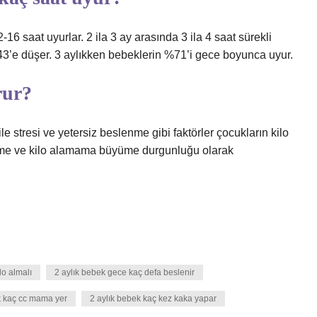
saat uyurlar. 2 ila 3 ay arasında 3 ila 4 saat sürekli
%43’e düşer. 3 aylıkken bebeklerin %71’i gece boyunca uyur.
rur?
le stresi ve yetersiz beslenme gibi faktörler çocukların kilo
enme ve kilo alamama büyüme durgunluğu olarak
lo almalı
2 aylık bebek gece kaç defa beslenir
k kaç cc mama yer
2 aylık bebek kaç kez kaka yapar