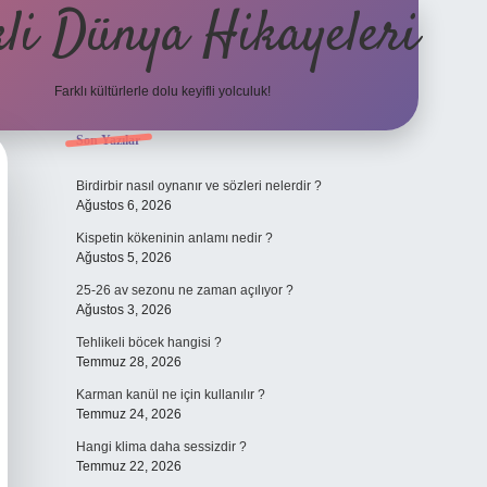
li Dünya Hikayeleri
Farklı kültürlerle dolu keyifli yolculuk!
Sidebar
Son Yazılar
ilbet mobil giriş
betexpergi
Birdirbir nasıl oynanır ve sözleri nelerdir ?
Ağustos 6, 2026
Kispetin kökeninin anlamı nedir ?
Ağustos 5, 2026
25-26 av sezonu ne zaman açılıyor ?
Ağustos 3, 2026
Tehlikeli böcek hangisi ?
Temmuz 28, 2026
Karman kanül ne için kullanılır ?
Temmuz 24, 2026
Hangi klima daha sessizdir ?
Temmuz 22, 2026