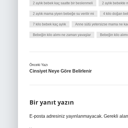
2 aylık bebek kaç saatte bir beslenmeli
2 aylık bebekte n
2 aylık mama yiyen bebeğe su verilir mi
4 kilo doğan beb
7 kilo bebek kaç aylık
Anne sütü yetersizse mama ne kad
Bebeğin kilo alımı ne zaman yavaşlar
Bebeğin kilo alım
Önceki Yazı
Cinsiyet Neye Göre Belirlenir
Bir yanıt yazın
E-posta adresiniz yayınlanmayacak.
Gerekli ala