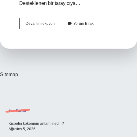
Desteklenen bir tarayıcıya…
Enes
Devamını okuyun
Yorum Bırak
Batur
Askerliğini
Nerede
Yaptı
Sitemap
Sidebar
Son Yazılar
Kispetin kökeninin anlamı nedir ?
Ağustos 5, 2026