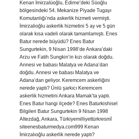
Kenan İmirzalüoğlu, Edirne’deki Süoğlu
bölgesindeki 54. Mekanize Piyade Tugayı
Komutanlığı’nda askerlik hizmeti vermişti.
İmirzalioğlu askerlik hizmetini 5 ay ve 5 gün
olarak kısa vadeli olarak tamamlamıştı. Enes
Batur nerede büyüdü? Enes Batur
Sungurtekin, 9 Nisan 1998’de Ankara’daki
Arzu ve Fatih Sungkin’in kızı olarak doğdu.
Annesi ve babası Malatya ve Adana’dan
doğdu. Annesi ve babası Malatya ve
Adana’dan geliyor. Keremcem askerliğini
nerede yaptı? Ünlü şarkıcı Keremcem
askerlik hizmetini Ankara Mamak’ta yaptı.
Enes Batur hangi ilçede? Enes Baturkishisel
Bilgileri Batur Sungurtekin 9 Nisan 1998
Altezdağ, Ankara, Türkiyemilliyettürkresmî
siteenesbaturmedya.com999 Kenan
İmirzalıoğlu askerlik nerede yaptı?