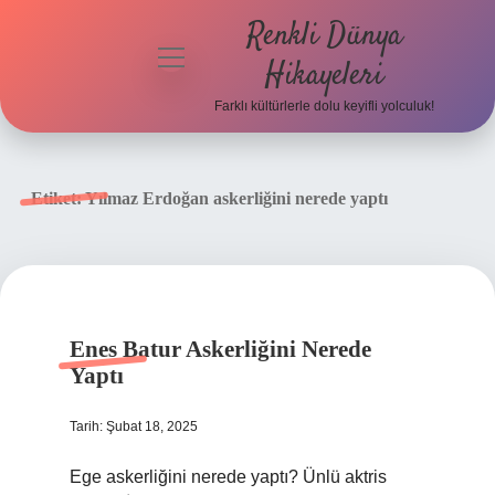
Renkli Dünya
menüyü
Hikayeleri
aç
Farklı kültürlerle dolu keyifli yolculuk!
Anasayfa
Gizlilik
Etiket:
Yılmaz Erdoğan askerliğini nerede yaptı
Politikası
Yasal Uyarı
Hakkımızda
Enes Batur Askerliğini Nerede
Yaptı
Tarih: Şubat 18, 2025
Ege askerliğini nerede yaptı? Ünlü aktris