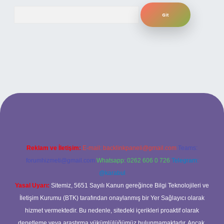
Arama
o
betexper güncel giriş
Reklam ve İletişim:
E-mail:
backlinkpaneli@gmail.com
Teams:
forumhizmeti@gmail.com
Whatsapp: 0262 606 0 726
Telegram:
@karabul
Yasal Uyarı:
Sitemiz, 5651 Sayılı Kanun gereğince Bilgi Teknolojileri ve
İletişim Kurumu (BTK) tarafından onaylanmış bir Yer Sağlayıcı olarak
hizmet vermektedir. Bu nedenle, sitedeki içerikleri proaktif olarak
denetleme veya araştırma yükümlülüğümüz bulunmamaktadır. Ancak,