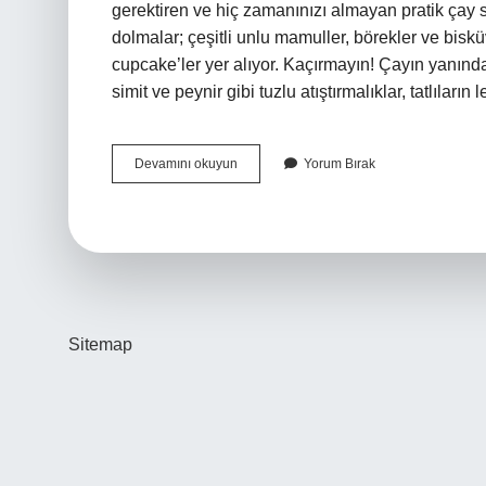
gerektiren ve hiç zamanınızı almayan pratik çay saa
dolmalar; çeşitli unlu mamuller, börekler ve biskü
cupcake’ler yer alıyor. Kaçırmayın! Çayın yanında
simit ve peynir gibi tuzlu atıştırmalıklar, tatlıları
Çayın
Devamını okuyun
Yorum Bırak
Yanına
Ne
Yapalım
Sitemap