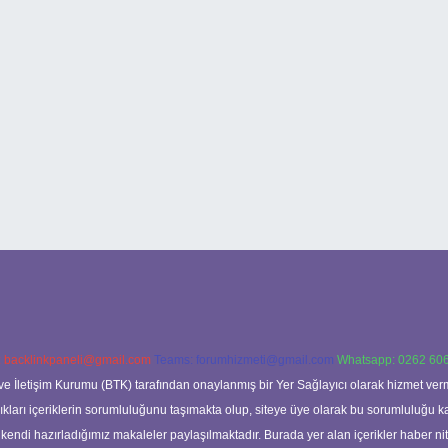
:
backlinkpaneli@gmail.com
Teams:
forumhizmeti@gmail.com
Whatsapp: 0262 606
ve İletişim Kurumu (BTK) tarafından onaylanmış bir Yer Sağlayıcı olarak hizmet verm
rı içeriklerin sorumluluğunu taşımakta olup, siteye üye olarak bu sorumluluğu kabul
a kendi hazırladığımız makaleler paylaşılmaktadır. Burada yer alan içerikler haber 