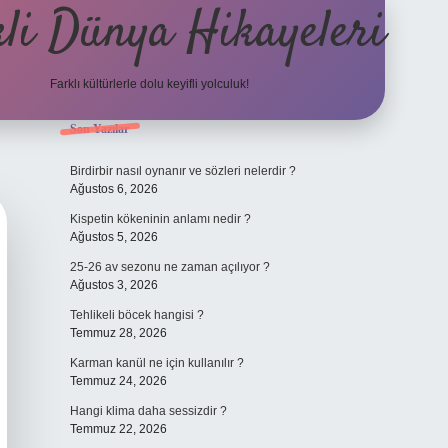
li Dünya Hikayeleri
Farklı kültürlerle dolu keyifli yolculuk!
Sidebar
Son Yazılar
ilbet mobil giriş
betexpergiris.casino
betex
Birdirbir nasıl oynanır ve sözleri nelerdir ?
Ağustos 6, 2026
Kispetin kökeninin anlamı nedir ?
Ağustos 5, 2026
25-26 av sezonu ne zaman açılıyor ?
Ağustos 3, 2026
Tehlikeli böcek hangisi ?
Temmuz 28, 2026
Karman kanül ne için kullanılır ?
Temmuz 24, 2026
Hangi klima daha sessizdir ?
Temmuz 22, 2026