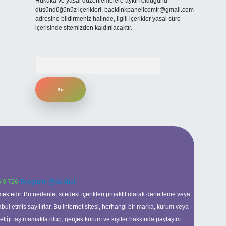
Hukuka ve yasal düzenlemelere aykırı olduğunu
düşündüğünüz içerikleri,
backlinkpanelicomtr@gmail.com
adresine bildirmeniz halinde, ilgili içerikler yasal süre
içerisinde sitemizden kaldırılacaktır.
Arama
 0 726
Telegram: @karabul
ektedir. Bu nedenle, sitedeki içerikleri proaktif olarak denetleme veya
 etmiş sayılırlar. Bu internet sitesi, herhangi bir marka, kurum veya
niteliği taşımamakta olup, gerçek kurum ve kişiler hakkında paylaşım