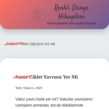
Renkli Dünya
menüyü
Hikayeleri
aç
Farklı kültürlerle dolu keyifli yolculuk!
Anasayfa
Gizlilik
Etiket:
Vatoz çöpçüyü yer mi
Politikası
Yasal Uyarı
Hakkımızda
Vatoz Ciklet Yavrusu Yer Mi
Tarih: Ocak 11, 2025
Vatoz yavru balık yer mi? Vatozlar yavrularını
canlıyken yemezler, ancak öldüklerinde