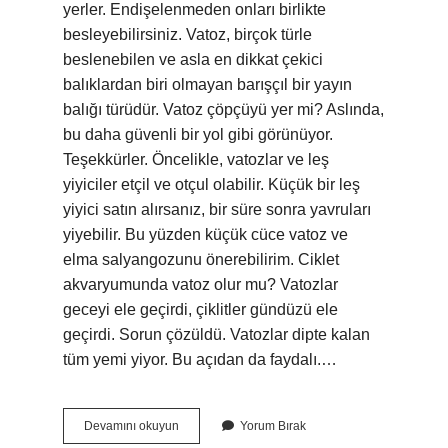
yerler. Endişelenmeden onları birlikte
besleyebilirsiniz. Vatoz, birçok türle
beslenebilen ve asla en dikkat çekici
balıklardan biri olmayan barışçıl bir yayın
balığı türüdür. Vatoz çöpçüyü yer mi? Aslında,
bu daha güvenli bir yol gibi görünüyor.
Teşekkürler. Öncelikle, vatozlar ve leş
yiyiciler etçil ve otçul olabilir. Küçük bir leş
yiyici satın alırsanız, bir süre sonra yavruları
yiyebilir. Bu yüzden küçük cüce vatoz ve
elma salyangozunu önerebilirim. Ciklet
akvaryumunda vatoz olur mu? Vatozlar
geceyi ele geçirdi, çiklitler gündüzü ele
geçirdi. Sorun çözüldü. Vatozlar dipte kalan
tüm yemi yiyor. Bu açıdan da faydalı.…
Vatoz
Devamını okuyun
Yorum Bırak
Ciklet