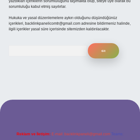
yazdıkları içeriklerin sorumluluğunu taşımakta olup, siteye üye olarak bu
sorumluluğu kabul etmiş sayılırlar.
Hukuka ve yasal düzenlemelere aykırı olduğunu düşündüğünüz
içerikleri,
backlinkpanelicomtr@gmail.com
adresine bildirmeniz halinde,
ilgili içerikler yasal süre içerisinde sitemizden kaldırılacaktır.
Arama
iş
Reklam ve İletişim:
E-mail:
backlinkpaneli@gmail.com
Teams: