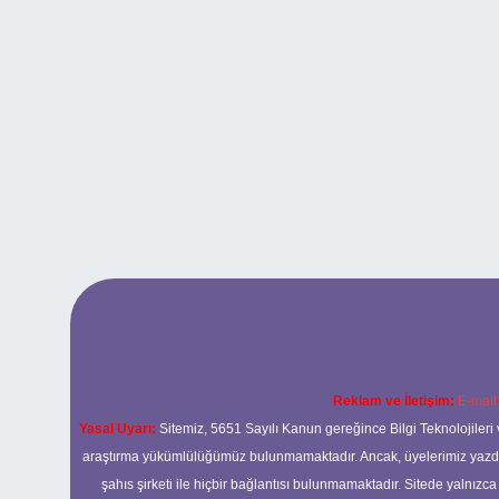
Reklam ve İletişim:
E-mail
Yasal Uyarı:
Sitemiz, 5651 Sayılı Kanun gereğince Bilgi Teknolojileri 
araştırma yükümlülüğümüz bulunmamaktadır. Ancak, üyelerimiz yazdıkla
şahıs şirketi ile hiçbir bağlantısı bulunmamaktadır. Sitede yalnızc