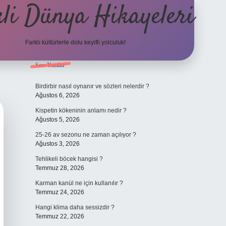
li Dünya Hikayeleri
Farklı kültürlerle dolu keyifli yolculuk!
Sidebar
Son Yazılar
ilbet mobil giriş
betexpergi
Birdirbir nasıl oynanır ve sözleri nelerdir ?
Ağustos 6, 2026
Kispetin kökeninin anlamı nedir ?
Ağustos 5, 2026
25-26 av sezonu ne zaman açılıyor ?
Ağustos 3, 2026
Tehlikeli böcek hangisi ?
Temmuz 28, 2026
Karman kanül ne için kullanılır ?
Temmuz 24, 2026
Hangi klima daha sessizdir ?
Temmuz 22, 2026