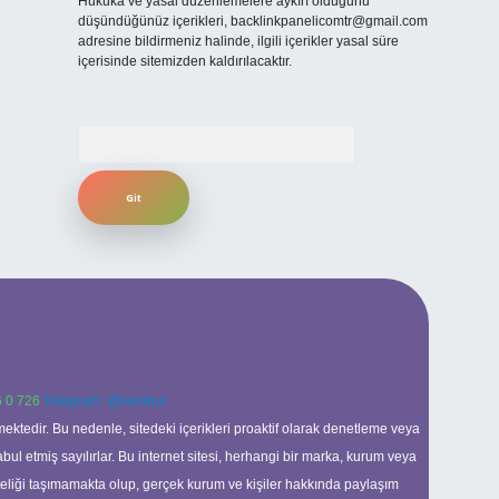
Hukuka ve yasal düzenlemelere aykırı olduğunu
düşündüğünüz içerikleri,
backlinkpanelicomtr@gmail.com
adresine bildirmeniz halinde, ilgili içerikler yasal süre
içerisinde sitemizden kaldırılacaktır.
Arama
 0 726
Telegram: @karabul
ektedir. Bu nedenle, sitedeki içerikleri proaktif olarak denetleme veya
 etmiş sayılırlar. Bu internet sitesi, herhangi bir marka, kurum veya
niteliği taşımamakta olup, gerçek kurum ve kişiler hakkında paylaşım