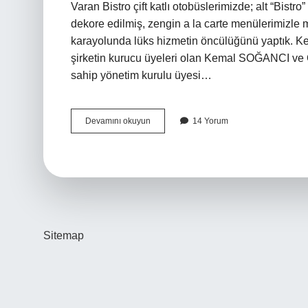
Varan Bistro çift katlı otobüslerimizde; alt “Bistro
dekore edilmiş, zengin a la carte menülerimizle
karayolunda lüks hizmetin öncülüğünü yaptık. Ke
şirketin kurucu üyeleri olan Kemal SOĞANCI ve 
sahip yönetim kurulu üyesi…
Varan
Devamını okuyun
14 Yorum
Firması
Kime
Ait
Sitemap