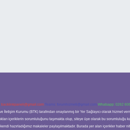
:
backlinkpaneli@gmail.com
Teams:
forumhizmeti@gmail.com
Whatsapp: 0262 606
ve İletişim Kurumu (BTK) tarafından onaylanmış bir Yer Sağlayıcı olarak hizmet verm
rı içeriklerin sorumluluğunu taşımakta olup, siteye üye olarak bu sorumluluğu kabul
a kendi hazırladığımız makaleler paylaşılmaktadır. Burada yer alan içerikler haber 