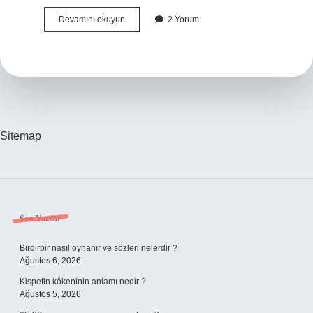
Allahın
Devamını okuyun
2 Yorum
Yasakladığı
Isimler
Nedir
Sitemap
Sidebar
Son Yazılar
Birdirbir nasıl oynanır ve sözleri nelerdir ?
Ağustos 6, 2026
Kispetin kökeninin anlamı nedir ?
Ağustos 5, 2026