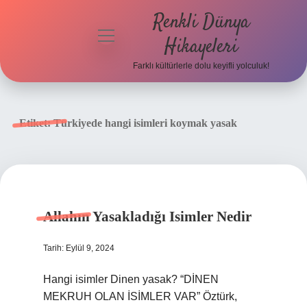
Renkli Dünya
menüyü
Hikayeleri
aç
Farklı kültürlerle dolu keyifli yolculuk!
Anasayfa
Gizlilik
Etiket:
Türkiyede hangi isimleri koymak yasak
Politikası
Yasal Uyarı
Hakkımızda
Allahın Yasakladığı Isimler Nedir
Tarih: Eylül 9, 2024
Hangi isimler Dinen yasak? “DİNEN
MEKRUH OLAN İSİMLER VAR” Öztürk,