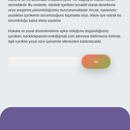
vermektedir. Bu nedenle, sitedeki içerikleri proaktif olarak denetleme
veya araştırma yükümlülüğümüz bulunmamaktadır. Ancak, üyelerimiz
yazdıkları içeriklerin sorumluluğunu taşımakta olup, siteye üye olarak bu
sorumluluğu kabul etmiş sayılırlar.
Hukuka ve yasal düzenlemelere aykırı olduğunu düşündüğünüz
içerikleri,
backlinkpanelicomtr@gmail.com
adresine bildirmeniz halinde,
ilgili içerikler yasal süre içerisinde sitemizden kaldırılacaktır.
Arama
ş
betexpergiris.casino
betexper güncel giriş