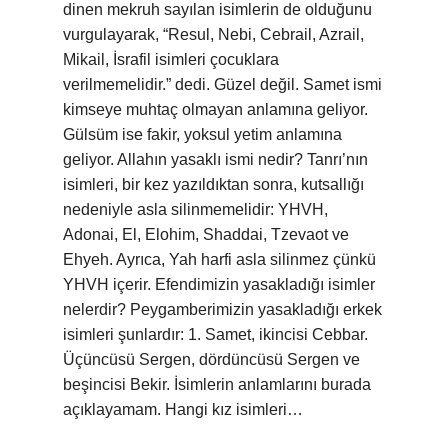
dinen mekruh sayılan isimlerin de olduğunu
vurgulayarak, “Resul, Nebi, Cebrail, Azrail,
Mikail, İsrafil isimleri çocuklara
verilmemelidir.” dedi. Güzel değil. Samet ismi
kimseye muhtaç olmayan anlamına geliyor.
Gülsüm ise fakir, yoksul yetim anlamına
geliyor. Allahın yasaklı ismi nedir? Tanrı’nın
isimleri, bir kez yazıldıktan sonra, kutsallığı
nedeniyle asla silinmemelidir: YHVH,
Adonai, El, Elohim, Shaddai, Tzevaot ve
Ehyeh. Ayrıca, Yah harfi asla silinmez çünkü
YHVH içerir. Efendimizin yasakladığı isimler
nelerdir? Peygamberimizin yasakladığı erkek
isimleri şunlardır: 1. Samet, ikincisi Cebbar.
Üçüncüsü Sergen, dördüncüsü Sergen ve
beşincisi Bekir. İsimlerin anlamlarını burada
açıklayamam. Hangi kız isimleri…