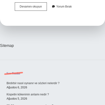
Tüpler
Devamını okuyun
Yorum Bırak
Ilaçla
Açılır
Mı
Sitemap
Sidebar
Son Yazılar
Birdirbir nasıl oynanır ve sözleri nelerdir ?
Ağustos 6, 2026
Kispetin kökeninin anlamı nedir ?
Ağustos 5, 2026