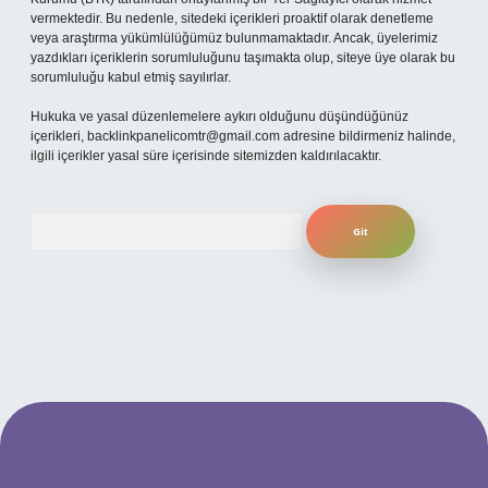
vermektedir. Bu nedenle, sitedeki içerikleri proaktif olarak denetleme
veya araştırma yükümlülüğümüz bulunmamaktadır. Ancak, üyelerimiz
yazdıkları içeriklerin sorumluluğunu taşımakta olup, siteye üye olarak bu
sorumluluğu kabul etmiş sayılırlar.
Hukuka ve yasal düzenlemelere aykırı olduğunu düşündüğünüz
içerikleri,
backlinkpanelicomtr@gmail.com
adresine bildirmeniz halinde,
ilgili içerikler yasal süre içerisinde sitemizden kaldırılacaktır.
Arama
no
betexper güncel giriş