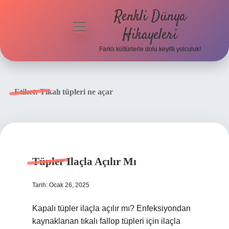
Renkli Dünya
menüyü
Hikayeleri
aç
Farklı kültürlerle dolu keyifli yolculuk!
Anasayfa
Gizlilik
Etiket:
Tıkalı tüpleri ne açar
Politikası
Yasal Uyarı
Hakkımızda
Tüpler Ilaçla Açılır Mı
Tarih: Ocak 26, 2025
Kapalı tüpler ilaçla açılır mı? Enfeksiyondan
kaynaklanan tıkalı fallop tüpleri için ilaçla