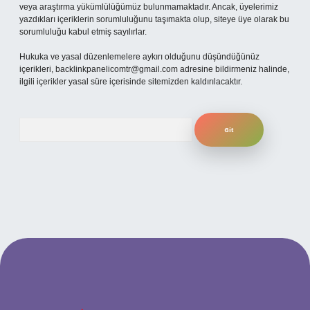
veya araştırma yükümlülüğümüz bulunmamaktadır. Ancak, üyelerimiz
yazdıkları içeriklerin sorumluluğunu taşımakta olup, siteye üye olarak bu
sorumluluğu kabul etmiş sayılırlar.
Hukuka ve yasal düzenlemelere aykırı olduğunu düşündüğünüz
içerikleri,
backlinkpanelicomtr@gmail.com
adresine bildirmeniz halinde,
ilgili içerikler yasal süre içerisinde sitemizden kaldırılacaktır.
Arama
no
betexper güncel giriş