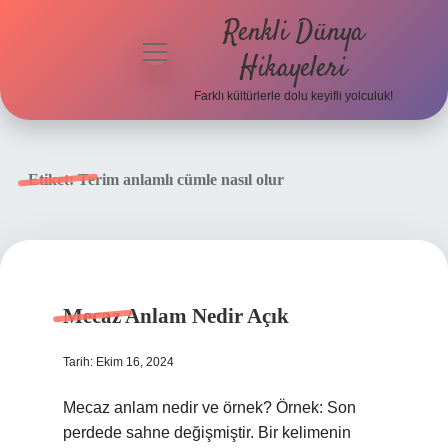
Renkli Dünya
menüyü
Hikayeleri
aç
Farklı kültürlerle dolu keyifli yolculuk!
Anasayfa
Gizlilik
Etiket:
Terim anlamlı cümle nasıl olur
Politikası
Yasal Uyarı
Hakkımızda
Mecaz Anlam Nedir Açık
Tarih: Ekim 16, 2024
Mecaz anlam nedir ve örnek? Örnek: Son
perdede sahne değişmiştir. Bir kelimenin