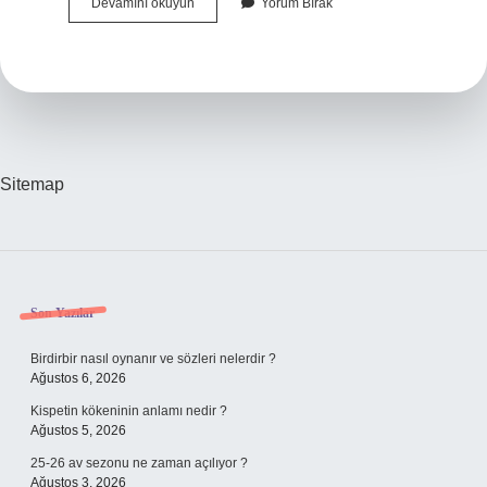
Mecaz
Devamını okuyun
Yorum Bırak
Anlam
Nedir
Açık
Sitemap
Sidebar
Son Yazılar
Birdirbir nasıl oynanır ve sözleri nelerdir ?
Ağustos 6, 2026
Kispetin kökeninin anlamı nedir ?
Ağustos 5, 2026
25-26 av sezonu ne zaman açılıyor ?
Ağustos 3, 2026