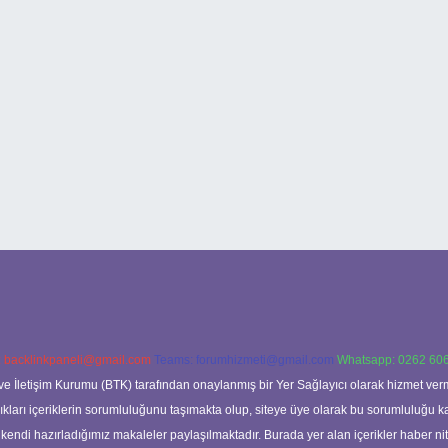
:
backlinkpaneli@gmail.com
Teams:
forumhizmeti@gmail.com
Whatsapp: 0262 606
ve İletişim Kurumu (BTK) tarafından onaylanmış bir Yer Sağlayıcı olarak hizmet verm
rı içeriklerin sorumluluğunu taşımakta olup, siteye üye olarak bu sorumluluğu kabul
a kendi hazırladığımız makaleler paylaşılmaktadır. Burada yer alan içerikler haber 