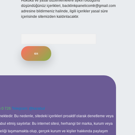
Hukuka ve yasal düzenlemelere aykırı olduğunu
düşündüğünüz içerikleri,
backlinkpanelicomtr@gmail.com
adresine bildirmeniz halinde, ilgili içerikler yasal süre
içerisinde sitemizden kaldırılacaktır.
Arama
 0 726
Telegram: @karabul
ektedir. Bu nedenle, sitedeki içerikleri proaktif olarak denetleme veya
 etmiş sayılırlar. Bu internet sitesi, herhangi bir marka, kurum veya
niteliği taşımamakta olup, gerçek kurum ve kişiler hakkında paylaşım