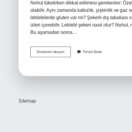
Nohut tüketirken dikkat edilmesi gerekenler: Özel
olabilir. Aynı zamanda kabızlık, şişkinlik ve gaz
leblebilerde gluten var mı? Şekerli dış tabakası on
izleri içerebilir. Leblebi şekeri nasıl olur? Nohu
Bu aşamadan sonra…
Şekerli
Devamını okuyun
Yorum Bırak
Leblebi
Içinde
Ne
Var
Sitemap