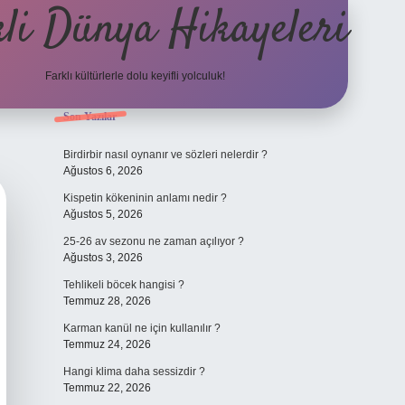
li Dünya Hikayeleri
Farklı kültürlerle dolu keyifli yolculuk!
Sidebar
Son Yazılar
ilbet mobil giriş
betexperg
Birdirbir nasıl oynanır ve sözleri nelerdir ?
Ağustos 6, 2026
Kispetin kökeninin anlamı nedir ?
Ağustos 5, 2026
25-26 av sezonu ne zaman açılıyor ?
Ağustos 3, 2026
Tehlikeli böcek hangisi ?
Temmuz 28, 2026
Karman kanül ne için kullanılır ?
Temmuz 24, 2026
Hangi klima daha sessizdir ?
Temmuz 22, 2026