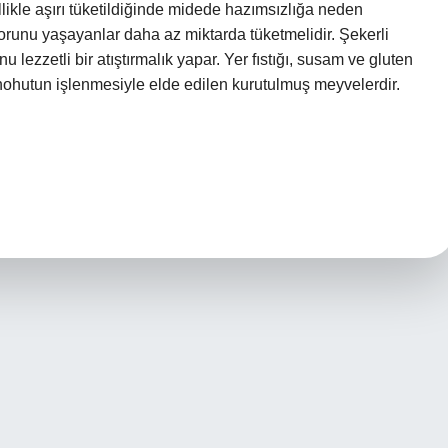
likle aşırı tüketildiğinde midede hazımsızlığa neden
 sorunu yaşayanlar daha az miktarda tüketmelidir. Şekerli
u lezzetli bir atıştırmalık yapar. Yer fıstığı, susam ve gluten
t, nohutun işlenmesiyle elde edilen kurutulmuş meyvelerdir.