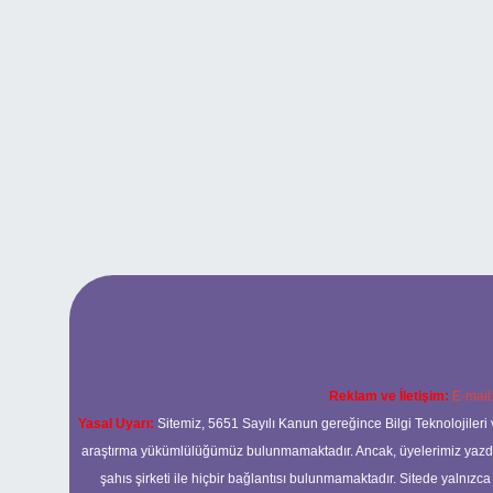
Reklam ve İletişim:
E-mail
Yasal Uyarı:
Sitemiz, 5651 Sayılı Kanun gereğince Bilgi Teknolojileri 
araştırma yükümlülüğümüz bulunmamaktadır. Ancak, üyelerimiz yazdıkla
şahıs şirketi ile hiçbir bağlantısı bulunmamaktadır. Sitede yalnızc