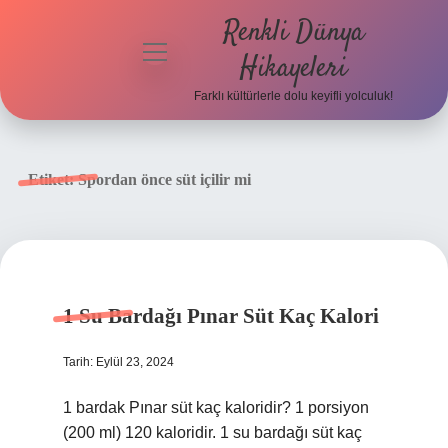
Renkli Dünya
menüyü
Hikayeleri
aç
Farklı kültürlerle dolu keyifli yolculuk!
Anasayfa
Gizlilik
Etiket:
Spordan önce süt içilir mi
Politikası
Yasal Uyarı
Hakkımızda
1 Su Bardağı Pınar Süt Kaç Kalori
Tarih: Eylül 23, 2024
1 bardak Pınar süt kaç kaloridir? 1 porsiyon
(200 ml) 120 kaloridir. 1 su bardağı süt kaç