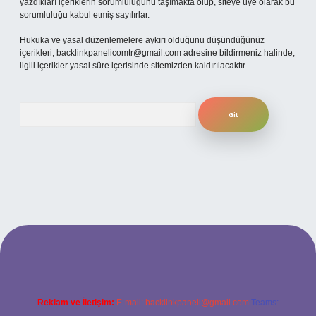
yazdıkları içeriklerin sorumluluğunu taşımakta olup, siteye üye olarak bu
sorumluluğu kabul etmiş sayılırlar.
Hukuka ve yasal düzenlemelere aykırı olduğunu düşündüğünüz
içerikleri,
backlinkpanelicomtr@gmail.com
adresine bildirmeniz halinde,
ilgili içerikler yasal süre içerisinde sitemizden kaldırılacaktır.
Arama
no
betexper güncel giriş
Reklam ve İletişim:
E-mail:
backlinkpaneli@gmail.com
Teams: