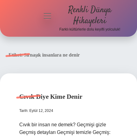
Renkli Dünya
menüyü
Hikayeleri
aç
Farklı kültürlerle dolu keyifli yolculuk!
Anasayfa
Gizlilik
Etiket:
Sırnaşık insanlara ne denir
Politikası
Yasal Uyarı
Hakkımızda
Cıvık Diye Kime Denir
Tarih: Eylül 12, 2024
Cıvık bir insan ne demek? Geçmişi gizle
Geçmiş detayları Geçmişi temizle Geçmiş: