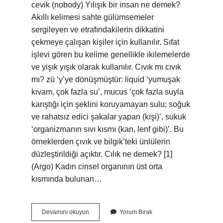
cevik (nobody) Yılışık bir insan ne demek?
Akıllı kelimesi sahte gülümsemeler
sergileyen ve etrafındakilerin dikkatini
çekmeye çalışan kişiler için kullanılır. Sıfat
işlevi gören bu kelime genellikle ikilemelerde
ve yişık yışık olarak kullanılır. Cıvık mı cıvık
mı? zü ‘y’ye dönüşmüştür: liquid ‘yumuşak
kıvam, çok fazla su’, mucus ‘çok fazla suyla
karıştığı için şeklini koruyamayan sulu; soğuk
ve rahatsız edici şakalar yapan (kişi)’, sukuk
‘organizmanın sıvı kısmı (kan, lenf gibi)’. Bu
örneklerden çıvık ve bilgik’teki ünlülerin
düzleştirildiği açıktır. Cılık ne demek? [1]
(Argo) Kadın cinsel organının üst orta
kısmında bulunan…
Cıvık
Devamını okuyun
Yorum Bırak
Diye