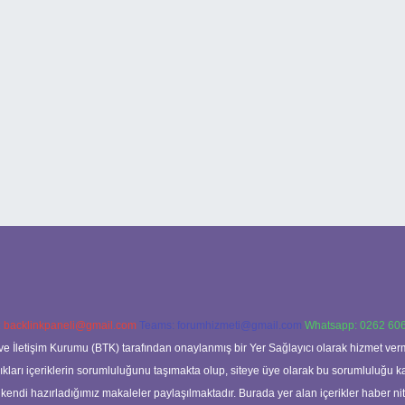
:
backlinkpaneli@gmail.com
Teams:
forumhizmeti@gmail.com
Whatsapp: 0262 606
ve İletişim Kurumu (BTK) tarafından onaylanmış bir Yer Sağlayıcı olarak hizmet verm
rı içeriklerin sorumluluğunu taşımakta olup, siteye üye olarak bu sorumluluğu kabul
a kendi hazırladığımız makaleler paylaşılmaktadır. Burada yer alan içerikler haber 