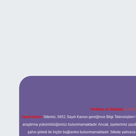
Reklam ve İletişim:
E-mail
Yasal Uyarı:
Sitemiz, 5651 Sayılı Kanun gereğince Bilgi Teknolojileri 
araştırma yükümlülüğümüz bulunmamaktadır. Ancak, üyelerimiz yazdıkla
şahıs şirketi ile hiçbir bağlantısı bulunmamaktadır. Sitede yalnızc