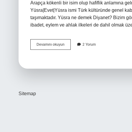
Arapça kökenli bir isim olup hafiflik anlamına ge
Yüsra|Evet|Yüsra ismi Türk kültüründe genel kabu
taşımaktadır. Yüsra ne demek Diyanet? Bizim gö
ibadet, eylem ve ahlak ilkeleri de dahil olmak ü
Yüsra
Devamını okuyun
2 Yorum
Ismi
Ne
Anlama
Gelir
Sitemap