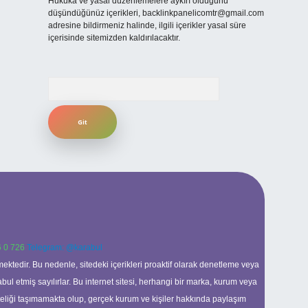
Hukuka ve yasal düzenlemelere aykırı olduğunu
düşündüğünüz içerikleri,
backlinkpanelicomtr@gmail.com
adresine bildirmeniz halinde, ilgili içerikler yasal süre
içerisinde sitemizden kaldırılacaktır.
Arama
 0 726
Telegram: @karabul
ektedir. Bu nedenle, sitedeki içerikleri proaktif olarak denetleme veya
 etmiş sayılırlar. Bu internet sitesi, herhangi bir marka, kurum veya
niteliği taşımamakta olup, gerçek kurum ve kişiler hakkında paylaşım