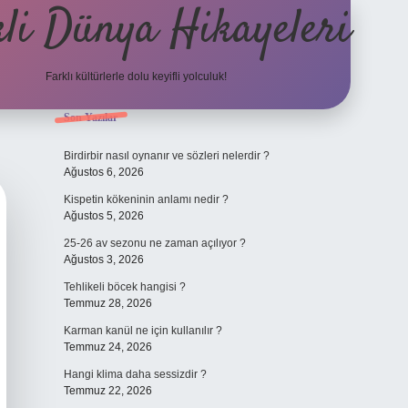
li Dünya Hikayeleri
Farklı kültürlerle dolu keyifli yolculuk!
Sidebar
Son Yazılar
ilbet mobil giriş
betexpergiris.casino
bete
Birdirbir nasıl oynanır ve sözleri nelerdir ?
Ağustos 6, 2026
Kispetin kökeninin anlamı nedir ?
Ağustos 5, 2026
25-26 av sezonu ne zaman açılıyor ?
Ağustos 3, 2026
Tehlikeli böcek hangisi ?
Temmuz 28, 2026
Karman kanül ne için kullanılır ?
Temmuz 24, 2026
Hangi klima daha sessizdir ?
Temmuz 22, 2026