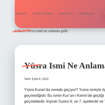
Anasayfa
Gizlilik Politikası
Yasal Uyarı
Hakkımızda
Etiket:
Serra ismi ne anlama gelir
Yüsra Ismi Ne Anlam
Tarih: Eylül 8, 2024
Yüsra Kuran’da nerede geçiyor? Yusra ismiyle ilg
geçmediğidir. Bu ismin Kur’an-ı Kerim’de geçtiği s
geçmektedir. İnşirah Suresi 6. ve 7. ayetlerdir ve