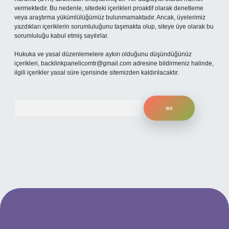
vermektedir. Bu nedenle, sitedeki içerikleri proaktif olarak denetleme
veya araştırma yükümlülüğümüz bulunmamaktadır. Ancak, üyelerimiz
yazdıkları içeriklerin sorumluluğunu taşımakta olup, siteye üye olarak bu
sorumluluğu kabul etmiş sayılırlar.
Hukuka ve yasal düzenlemelere aykırı olduğunu düşündüğünüz
içerikleri,
backlinkpanelicomtr@gmail.com
adresine bildirmeniz halinde,
ilgili içerikler yasal süre içerisinde sitemizden kaldırılacaktır.
Arama
no
betexper güncel giriş