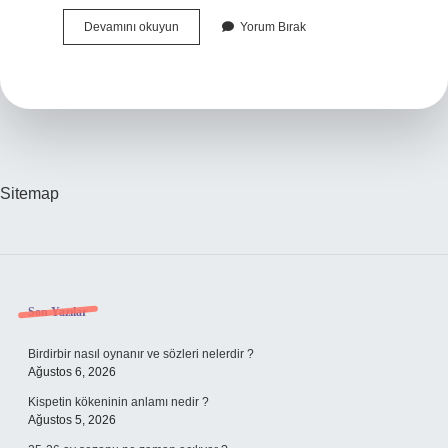
Hamilelik
Devamını okuyun
Yorum Bırak
Belirtisi
Akıntı
Ne
Renk
Olur
Kadınlar
Kulübü
Sitemap
Sidebar
Son Yazılar
Birdirbir nasıl oynanır ve sözleri nelerdir ?
Ağustos 6, 2026
Kispetin kökeninin anlamı nedir ?
Ağustos 5, 2026