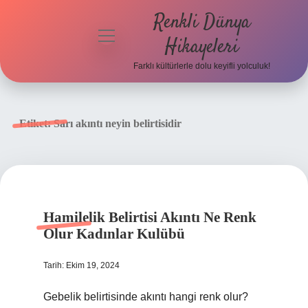
Renkli Dünya
menüyü
Hikayeleri
aç
Farklı kültürlerle dolu keyifli yolculuk!
Anasayfa
Gizlilik
Etiket:
Sarı akıntı neyin belirtisidir
Politikası
Yasal Uyarı
Hakkımızda
Hamilelik Belirtisi Akıntı Ne Renk
Olur Kadınlar Kulübü
Tarih: Ekim 19, 2024
Gebelik belirtisinde akıntı hangi renk olur?