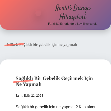
Renkli Dünya
menüyü
Hikayeleri
aç
Farklı kültürlerle dolu keyifli yolculuk!
Anasayfa
Gizlilik
Etiket:
Sağlıklı bir gebelik için ne yapmalı
Politikası
Yasal Uyarı
Hakkımızda
Sağlıklı Bir Gebelik Geçirmek Için
Ne Yapmalı
Tarih: Eylül 21, 2024
Sağlıklı bir gebelik için ne yapmalı? Kilo alımı