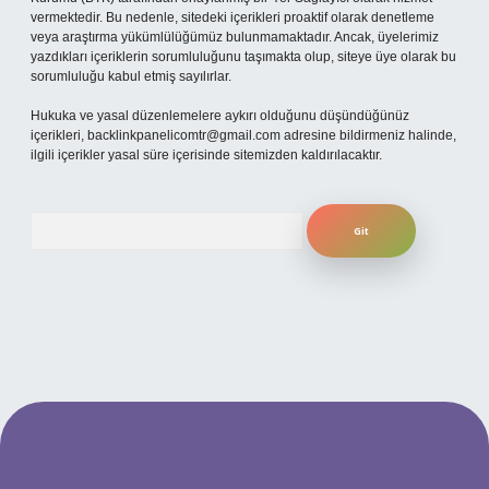
vermektedir. Bu nedenle, sitedeki içerikleri proaktif olarak denetleme
veya araştırma yükümlülüğümüz bulunmamaktadır. Ancak, üyelerimiz
yazdıkları içeriklerin sorumluluğunu taşımakta olup, siteye üye olarak bu
sorumluluğu kabul etmiş sayılırlar.
Hukuka ve yasal düzenlemelere aykırı olduğunu düşündüğünüz
içerikleri,
backlinkpanelicomtr@gmail.com
adresine bildirmeniz halinde,
ilgili içerikler yasal süre içerisinde sitemizden kaldırılacaktır.
Arama
ş
betexpergiris.casino
betexper güncel giriş