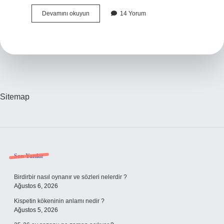
Sağlıklı
Devamını okuyun
14 Yorum
Bir
Gebelik
Geçirmek
Için
Ne
Yapmalı
Sitemap
Sidebar
Son Yazılar
Birdirbir nasıl oynanır ve sözleri nelerdir ?
Ağustos 6, 2026
Kispetin kökeninin anlamı nedir ?
Ağustos 5, 2026