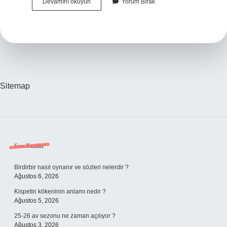
Sabote
Devamını okuyun
Yorum Bırak
Eden
Ne
Demek
Sitemap
Sidebar
Son Yazılar
Birdirbir nasıl oynanır ve sözleri nelerdir ?
Ağustos 6, 2026
Kispetin kökeninin anlamı nedir ?
Ağustos 5, 2026
25-26 av sezonu ne zaman açılıyor ?
Ağustos 3, 2026