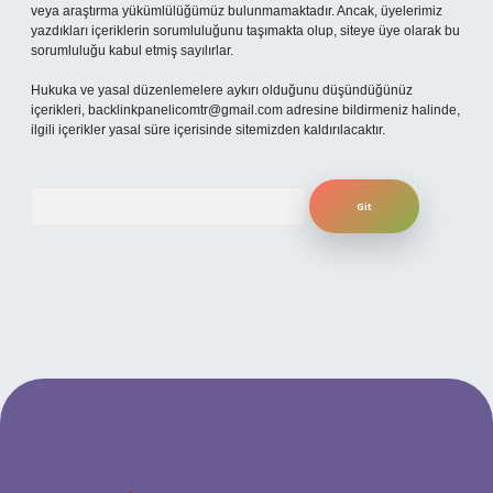
veya araştırma yükümlülüğümüz bulunmamaktadır. Ancak, üyelerimiz
yazdıkları içeriklerin sorumluluğunu taşımakta olup, siteye üye olarak bu
sorumluluğu kabul etmiş sayılırlar.
Hukuka ve yasal düzenlemelere aykırı olduğunu düşündüğünüz
içerikleri,
backlinkpanelicomtr@gmail.com
adresine bildirmeniz halinde,
ilgili içerikler yasal süre içerisinde sitemizden kaldırılacaktır.
Arama
no
betexper güncel giriş