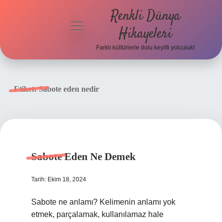
Renkli Dünya
menüyü
Hikayeleri
aç
Farklı kültürlerle dolu keyifli yolculuk!
Anasayfa
Gizlilik
Etiket:
Sabote eden nedir
Politikası
Yasal Uyarı
Hakkımızda
Sabote Eden Ne Demek
Tarih: Ekim 18, 2024
Sabote ne anlamı? Kelimenin anlamı yok
etmek, parçalamak, kullanılamaz hale