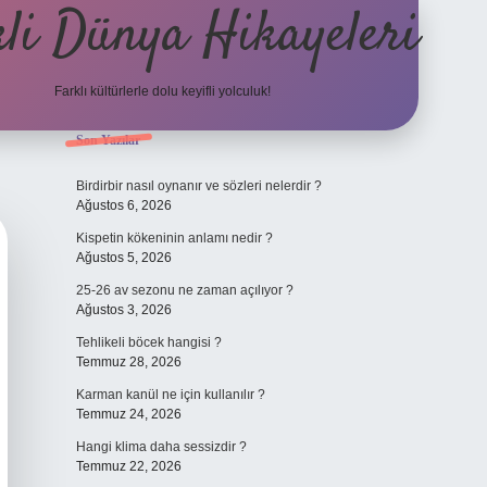
li Dünya Hikayeleri
Farklı kültürlerle dolu keyifli yolculuk!
Sidebar
Son Yazılar
ilbet mobil giriş
betexpergir
Birdirbir nasıl oynanır ve sözleri nelerdir ?
Ağustos 6, 2026
Kispetin kökeninin anlamı nedir ?
Ağustos 5, 2026
25-26 av sezonu ne zaman açılıyor ?
Ağustos 3, 2026
Tehlikeli böcek hangisi ?
Temmuz 28, 2026
Karman kanül ne için kullanılır ?
Temmuz 24, 2026
Hangi klima daha sessizdir ?
Temmuz 22, 2026