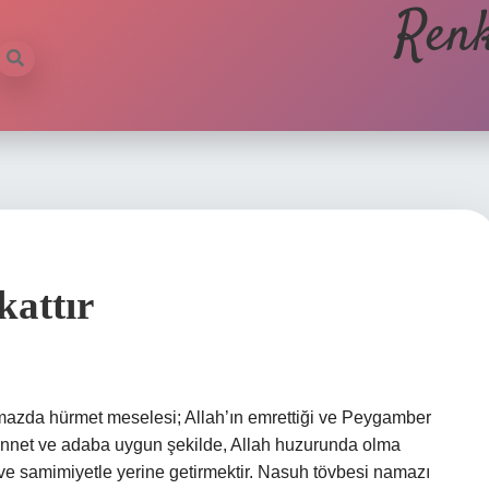
Renk
attır
mazda hürmet meselesi; Allah’ın emrettiği ve Peygamber
, sünnet ve adaba uygun şekilde, Allah huzurunda olma
et ve samimiyetle yerine getirmektir. Nasuh tövbesi namazı