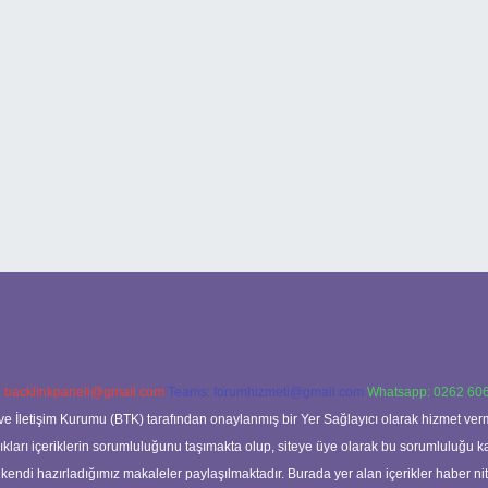
:
backlinkpaneli@gmail.com
Teams:
forumhizmeti@gmail.com
Whatsapp: 0262 606
ve İletişim Kurumu (BTK) tarafından onaylanmış bir Yer Sağlayıcı olarak hizmet verm
rı içeriklerin sorumluluğunu taşımakta olup, siteye üye olarak bu sorumluluğu kabul
a kendi hazırladığımız makaleler paylaşılmaktadır. Burada yer alan içerikler haber 