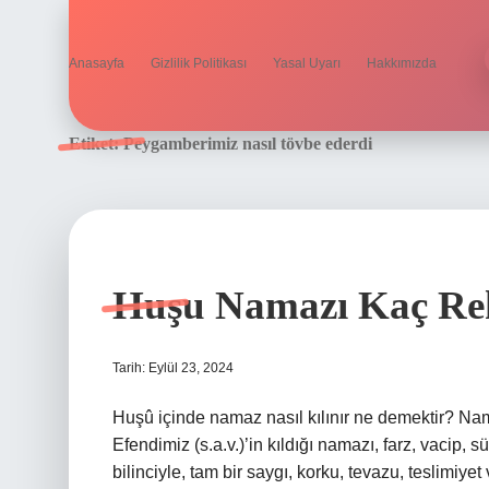
Anasayfa
Gizlilik Politikası
Yasal Uyarı
Hakkımızda
Etiket:
Peygamberimiz nasıl tövbe ederdi
Huşu Namazı Kaç Rek
Tarih: Eylül 23, 2024
Huşû içinde namaz nasıl kılınır ne demektir? Na
Efendimiz (s.a.v.)’in kıldığı namazı, farz, vacip
bilinciyle, tam bir saygı, korku, tevazu, teslimiy