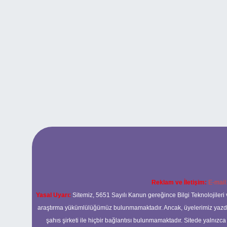
Reklam ve İletişim:
E-mail
Yasal Uyarı:
Sitemiz, 5651 Sayılı Kanun gereğince Bilgi Teknolojileri 
araştırma yükümlülüğümüz bulunmamaktadır. Ancak, üyelerimiz yazdıkla
şahıs şirketi ile hiçbir bağlantısı bulunmamaktadır. Sitede yalnızc