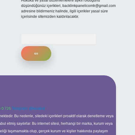
Hukuka ve yasal düzenlemelere aykırı olduğunu
düşündüğünüz içerikleri,
backlinkpanelicomtr@gmail.com
adresine bildirmeniz halinde, ilgili içerikler yasal süre
içerisinde sitemizden kaldırılacaktır.
Arama
 0 726
Telegram: @karabul
ektedir. Bu nedenle, sitedeki içerikleri proaktif olarak denetleme veya
 etmiş sayılırlar. Bu internet sitesi, herhangi bir marka, kurum veya
niteliği taşımamakta olup, gerçek kurum ve kişiler hakkında paylaşım