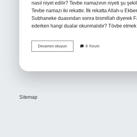
nasıl niyet edilir? Tevbe namazının niyeti şu şekil
Tevbe namazı iki rekattır. İlk rekatta Allah-u Ekber
Subhaneke duasından sonra bismillah diyerek Fa
ederken hangi dualar okunmalıdır? Tövbe etmek 
Huşu
Devamını okuyun
8 Yorum
Namazı
Kaç
Rekattır
Sitemap