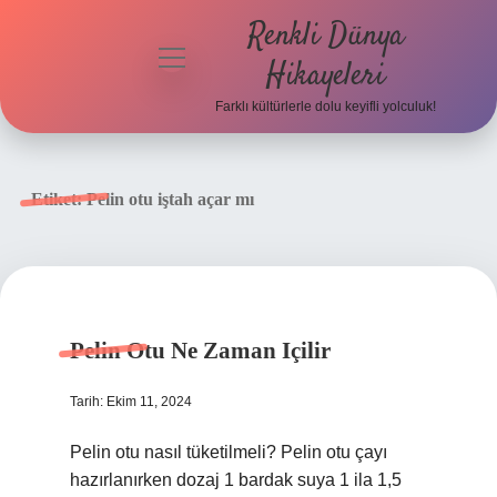
Renkli Dünya
menüyü
Hikayeleri
aç
Farklı kültürlerle dolu keyifli yolculuk!
Anasayfa
Gizlilik
Etiket:
Pelin otu iştah açar mı
Politikası
Yasal Uyarı
Hakkımızda
Pelin Otu Ne Zaman Içilir
Tarih: Ekim 11, 2024
Pelin otu nasıl tüketilmeli? Pelin otu çayı
hazırlanırken dozaj 1 bardak suya 1 ila 1,5