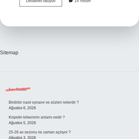
Pelin
Devamını okuyun
14 Yorum
Otu
Ne
Zaman
Içilir
Sitemap
Sidebar
Son Yazılar
Birdirbir nasıl oynanır ve sözleri nelerdir ?
Ağustos 6, 2026
Kispetin kökeninin anlamı nedir ?
Ağustos 5, 2026
25-26 av sezonu ne zaman açılıyor ?
Ağustos 3, 2026