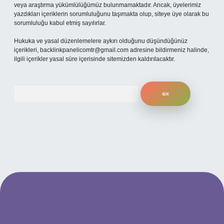
veya araştırma yükümlülüğümüz bulunmamaktadır. Ancak, üyelerimiz
yazdıkları içeriklerin sorumluluğunu taşımakta olup, siteye üye olarak bu
sorumluluğu kabul etmiş sayılırlar.
Hukuka ve yasal düzenlemelere aykırı olduğunu düşündüğünüz
içerikleri,
backlinkpanelicomtr@gmail.com
adresine bildirmeniz halinde,
ilgili içerikler yasal süre içerisinde sitemizden kaldırılacaktır.
Arama
ş
betexpergiris.casino
betexper güncel giriş