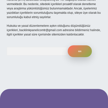
vermektedir. Bu nedenle, sitedeki içerikleri proaktif olarak denetleme
veya araştırma yükümlülüğümüz bulunmamaktadır. Ancak, üyelerimiz
yazdıkları içeriklerin sorumluluğunu taşımakta olup, siteye üye olarak bu
sorumluluğu kabul etmiş sayılırlar.
Hukuka ve yasal düzenlemelere aykırı olduğunu düşündüğünüz
içerikleri,
backlinkpanelicomtr@gmail.com
adresine bildirmeniz halinde,
ilgili içerikler yasal süre içerisinde sitemizden kaldırılacaktır.
Arama
ş
betexpergiris.casino
betexper güncel giriş