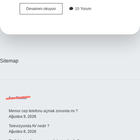
Bina
Devamını okuyun
10 Yorum
Otoparkı
Ortak
Alan
Mıdır
Sitemap
Sidebar
Son Yazılar
Memur cep telefonu açmak zorunda mı ?
Ağustos 9, 2026
Televizyonda AV nedir ?
Ağustos 8, 2026