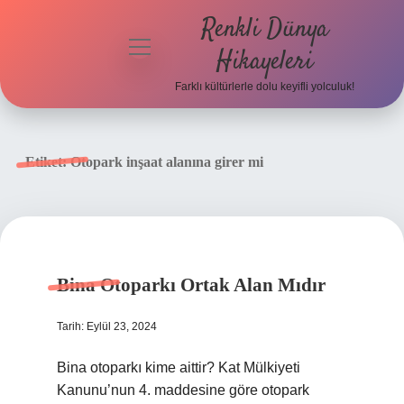
Renkli Dünya
menüyü
Hikayeleri
aç
Farklı kültürlerle dolu keyifli yolculuk!
Anasayfa
Gizlilik
Etiket:
Otopark inşaat alanına girer mi
Politikası
Yasal Uyarı
Hakkımızda
Bina Otoparkı Ortak Alan Mıdır
Tarih: Eylül 23, 2024
Bina otoparkı kime aittir? Kat Mülkiyeti
Kanunu’nun 4. maddesine göre otopark