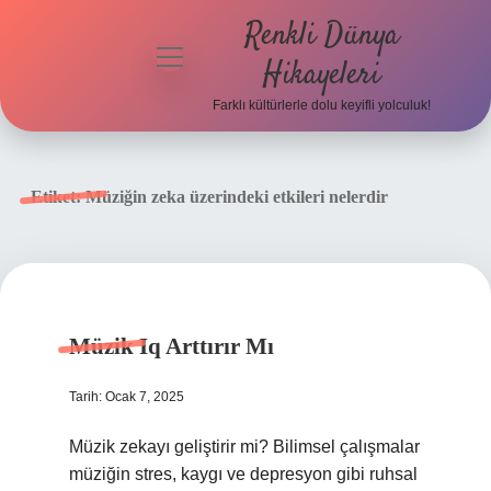
Renkli Dünya
menüyü
Hikayeleri
aç
Farklı kültürlerle dolu keyifli yolculuk!
Anasayfa
Gizlilik
Etiket:
Müziğin zeka üzerindeki etkileri nelerdir
Politikası
Yasal Uyarı
Hakkımızda
Müzik Iq Arttırır Mı
Tarih: Ocak 7, 2025
Müzik zekayı geliştirir mi? Bilimsel çalışmalar
müziğin stres, kaygı ve depresyon gibi ruhsal