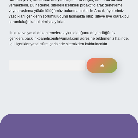
vermektedir. Bu nedenle, sitedeki içerikleri proaktif olarak denetleme
veya araştırma yükümlülüğümüz bulunmamaktadır. Ancak, üyelerimiz
yazdıkları içeriklerin sorumluluğunu taşımakta olup, siteye üye olarak bu
sorumluluğu kabul etmiş sayılırlar.
Hukuka ve yasal düzenlemelere aykırı olduğunu düşündüğünüz
içerikleri,
backlinkpanelicomtr@gmail.com
adresine bildirmeniz halinde,
ilgili içerikler yasal süre içerisinde sitemizden kaldırılacaktır.
Arama
no
betexper güncel giriş