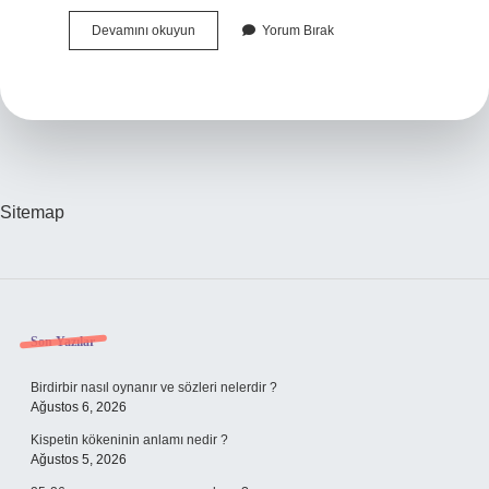
Müzik
Devamını okuyun
Yorum Bırak
Iq
Arttırır
Mı
Sitemap
Sidebar
Son Yazılar
Birdirbir nasıl oynanır ve sözleri nelerdir ?
Ağustos 6, 2026
Kispetin kökeninin anlamı nedir ?
Ağustos 5, 2026