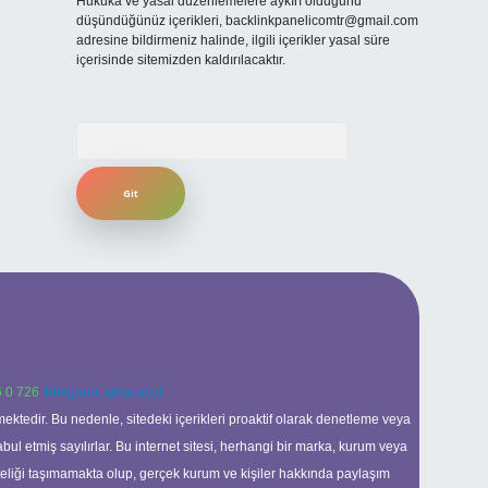
Hukuka ve yasal düzenlemelere aykırı olduğunu
düşündüğünüz içerikleri,
backlinkpanelicomtr@gmail.com
adresine bildirmeniz halinde, ilgili içerikler yasal süre
içerisinde sitemizden kaldırılacaktır.
Arama
 0 726
Telegram: @karabul
ektedir. Bu nedenle, sitedeki içerikleri proaktif olarak denetleme veya
 etmiş sayılırlar. Bu internet sitesi, herhangi bir marka, kurum veya
niteliği taşımamakta olup, gerçek kurum ve kişiler hakkında paylaşım