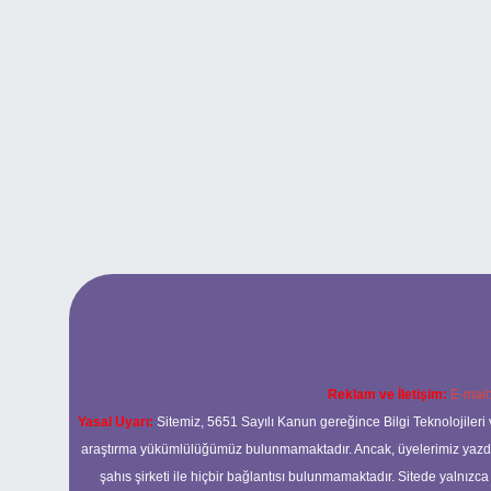
Reklam ve İletişim:
E-mail
Yasal Uyarı:
Sitemiz, 5651 Sayılı Kanun gereğince Bilgi Teknolojileri 
araştırma yükümlülüğümüz bulunmamaktadır. Ancak, üyelerimiz yazdıkla
şahıs şirketi ile hiçbir bağlantısı bulunmamaktadır. Sitede yalnızc