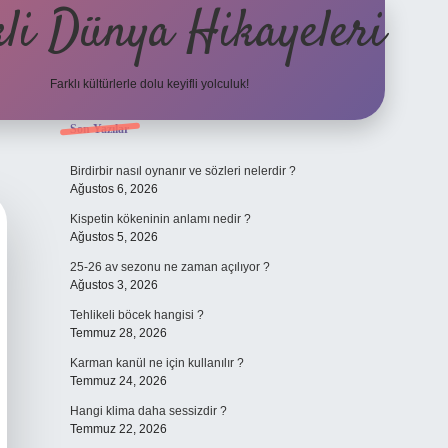
li Dünya Hikayeleri
Farklı kültürlerle dolu keyifli yolculuk!
Sidebar
Son Yazılar
ilbet mobi
Birdirbir nasıl oynanır ve sözleri nelerdir ?
Ağustos 6, 2026
Kispetin kökeninin anlamı nedir ?
Ağustos 5, 2026
25-26 av sezonu ne zaman açılıyor ?
Ağustos 3, 2026
Tehlikeli böcek hangisi ?
Temmuz 28, 2026
Karman kanül ne için kullanılır ?
Temmuz 24, 2026
Hangi klima daha sessizdir ?
Temmuz 22, 2026