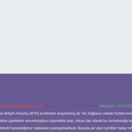
:
backlinkpaneli@gmail.com
Teams:
forumhizmeti@gmail.com
Whatsapp: 0262 606
ve İletişim Kurumu (BTK) tarafından onaylanmış bir Yer Sağlayıcı olarak hizmet verm
rı içeriklerin sorumluluğunu taşımakta olup, siteye üye olarak bu sorumluluğu kabul
a kendi hazırladığımız makaleler paylaşılmaktadır. Burada yer alan içerikler haber 