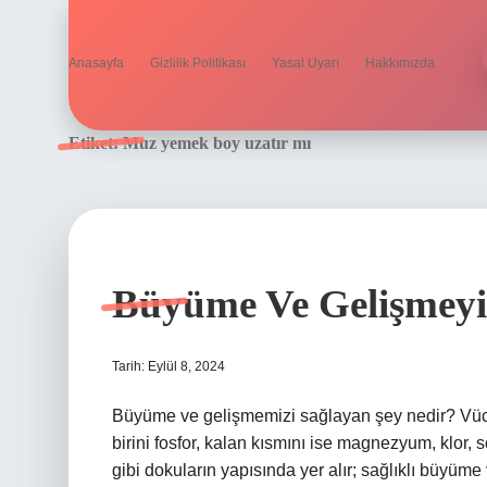
Anasayfa
Gizlilik Politikası
Yasal Uyarı
Hakkımızda
Etiket:
Muz yemek boy uzatır mı
Büyüme Ve Gelişmeyi
Tarih: Eylül 8, 2024
Büyüme ve gelişmemizi sağlayan şey nedir? Vücud
birini fosfor, kalan kısmını ise magnezyum, klor, 
gibi dokuların yapısında yer alır; sağlıklı büyüm