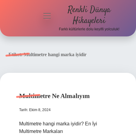
Renkli Dünya
menüyü
Hikayeleri
aç
Farklı kültürlerle dolu keyifli yolculuk!
Anasayfa
Gizlilik
Etiket:
Multimetre hangi marka iyidir
Politikası
Yasal Uyarı
Hakkımızda
Multimetre Ne Almalıyım
Tarih: Ekim 8, 2024
Multimetre hangi marka iyidir? En İyi
Multimetre Markaları