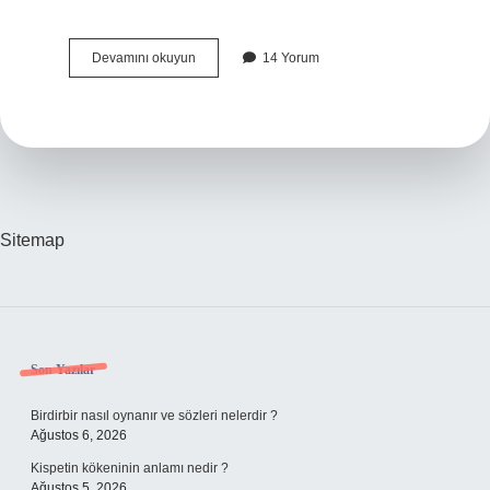
Multimetre
Devamını okuyun
14 Yorum
Ne
Almalıyım
Sitemap
Sidebar
Son Yazılar
Birdirbir nasıl oynanır ve sözleri nelerdir ?
Ağustos 6, 2026
Kispetin kökeninin anlamı nedir ?
Ağustos 5, 2026