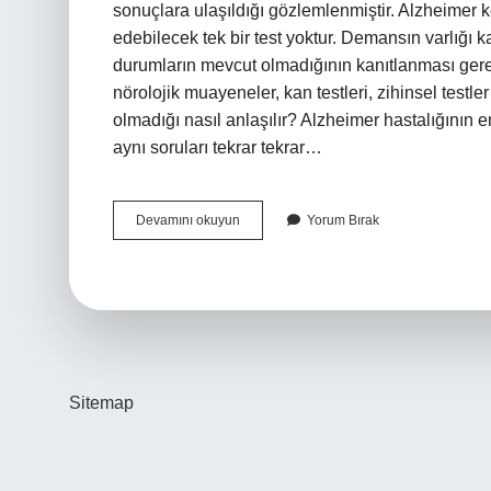
sonuçlara ulaşıldığı gözlemlenmiştir. Alzheimer k
edebilecek tek bir test yoktur. Demansın varlığı
durumların mevcut olmadığının kanıtlanması gerek
nörolojik muayeneler, kan testleri, zihinsel testl
olmadığı nasıl anlaşılır? Alzheimer hastalığının en
aynı soruları tekrar tekrar…
Alzheimer
Devamını okuyun
Yorum Bırak
Mr
Ile
Belli
Olur
Mu
Sitemap