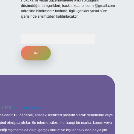
Hukuka ve yasal düzenlemelere aykırı olduğunu
düşündüğünüz içerikleri,
backlinkpanelicomtr@gmail.com
adresine bildirmeniz halinde, ilgili içerikler yasal süre
içerisinde sitemizden kaldırılacaktır.
Arama
 0 726
Telegram: @karabul
ektedir. Bu nedenle, sitedeki içerikleri proaktif olarak denetleme veya
 etmiş sayılırlar. Bu internet sitesi, herhangi bir marka, kurum veya
niteliği taşımamakta olup, gerçek kurum ve kişiler hakkında paylaşım