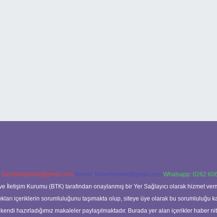
:
backlinkpaneli@gmail.com
Teams:
forumhizmeti@gmail.com
Whatsapp: 0262 606
ve İletişim Kurumu (BTK) tarafından onaylanmış bir Yer Sağlayıcı olarak hizmet verm
rı içeriklerin sorumluluğunu taşımakta olup, siteye üye olarak bu sorumluluğu kabul
a kendi hazırladığımız makaleler paylaşılmaktadır. Burada yer alan içerikler haber 