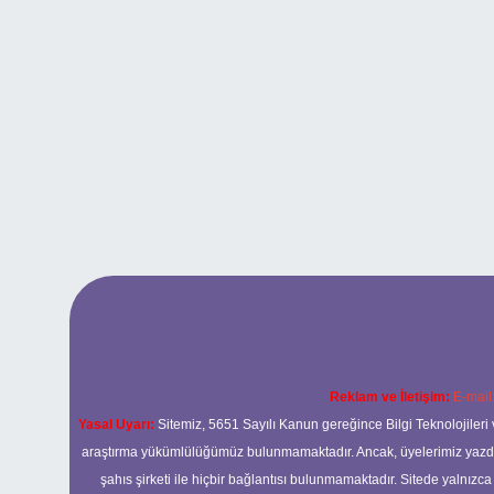
Reklam ve İletişim:
E-mail
Yasal Uyarı:
Sitemiz, 5651 Sayılı Kanun gereğince Bilgi Teknolojileri 
araştırma yükümlülüğümüz bulunmamaktadır. Ancak, üyelerimiz yazdıkla
şahıs şirketi ile hiçbir bağlantısı bulunmamaktadır. Sitede yalnızc