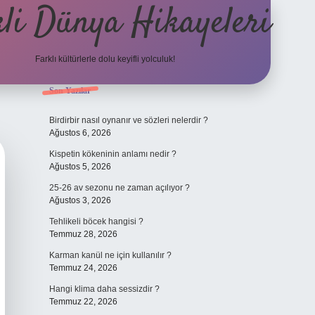
li Dünya Hikayeleri
Farklı kültürlerle dolu keyifli yolculuk!
Sidebar
Son Yazılar
ilbet mobil giriş
betexpergiris.casino
betexp
Birdirbir nasıl oynanır ve sözleri nelerdir ?
Ağustos 6, 2026
Kispetin kökeninin anlamı nedir ?
Ağustos 5, 2026
25-26 av sezonu ne zaman açılıyor ?
Ağustos 3, 2026
Tehlikeli böcek hangisi ?
Temmuz 28, 2026
Karman kanül ne için kullanılır ?
Temmuz 24, 2026
Hangi klima daha sessizdir ?
Temmuz 22, 2026