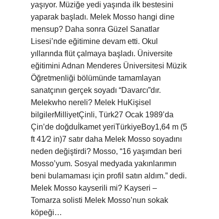
yaşıyor. Müziğe yedi yaşında ilk bestesini
yaparak başladı. Melek Mosso hangi dine
mensup? Daha sonra Güzel Sanatlar
Lisesi’nde eğitimine devam etti. Okul
yıllarında flüt çalmaya başladı. Üniversite
eğitimini Adnan Menderes Üniversitesi Müzik
Öğretmenliği bölümünde tamamlayan
sanatçının gerçek soyadı “Davarcı”dır.
Melekwho nereli? Melek HuKişisel
bilgilerMilliyetÇinli, Türk27 Ocak 1989’da
Çin’de doğduİkamet yeriTürkiyeBoy1,64 m (5
ft 41⁄2 in)7 satır daha Melek Mosso soyadını
neden değiştirdi? Mosso, “16 yaşımdan beri
Mosso’yum. Sosyal medyada yakınlarımın
beni bulamaması için profil satın aldım.” dedi.
Melek Mosso kayserili mi? Kayseri –
Tomarza solisti Melek Mosso’nun sokak
köpeği…