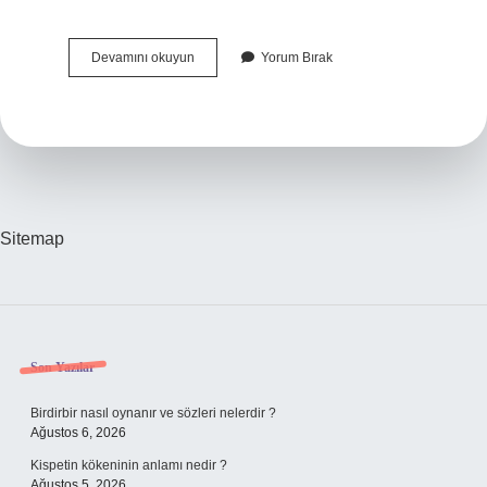
Melek
Devamını okuyun
Yorum Bırak
Mosso
Hangi
Millet
Sitemap
Sidebar
Son Yazılar
Birdirbir nasıl oynanır ve sözleri nelerdir ?
Ağustos 6, 2026
Kispetin kökeninin anlamı nedir ?
Ağustos 5, 2026