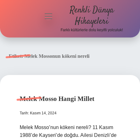
Renkli Dünya
menüyü
Hikayeleri
aç
Farklı kültürlerle dolu keyifli yolculuk!
Anasayfa
Gizlilik
Etiket:
Melek Mossonun kökeni nereli
Politikası
Yasal Uyarı
Hakkımızda
Melek Mosso Hangi Millet
Tarih: Kasım 14, 2024
Melek Mosso’nun kökeni nereli? 11 Kasım
1988’de Kayseri’de doğdu. Ailesi Denizli’de