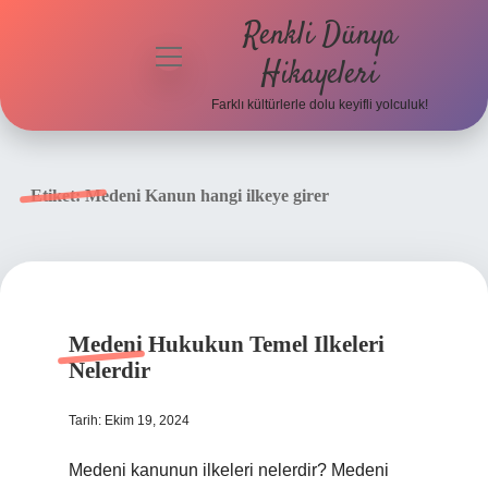
Renkli Dünya
menüyü
Hikayeleri
aç
Farklı kültürlerle dolu keyifli yolculuk!
Anasayfa
Gizlilik
Etiket:
Medeni Kanun hangi ilkeye girer
Politikası
Yasal Uyarı
Hakkımızda
Medeni Hukukun Temel Ilkeleri
Nelerdir
Tarih: Ekim 19, 2024
Medeni kanunun ilkeleri nelerdir? Medeni