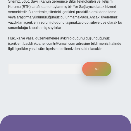
Sitemiz, 5651 Sayılı Kanun gereğince Bilgi Teknolojileri ve İletişim
Kurumu (BTK) tarafından onaylanmış bir Yer Sağlayıcı olarak hizmet
vermektedir. Bu nedenle, sitedeki içerikleri proaktif olarak denetleme
veya araştırma yükümlülüğümüz bulunmamaktadır. Ancak, üyelerimiz
yazdıkları içeriklerin sorumluluğunu taşımakta olup, siteye üye olarak bu
sorumluluğu kabul etmiş sayılırlar.
Hukuka ve yasal düzenlemelere aykırı olduğunu düşündüğünüz
içerikleri,
backlinkpanelicomtr@gmail.com
adresine bildirmeniz halinde,
ilgili içerikler yasal süre içerisinde sitemizden kaldırılacaktır.
Arama
ş
betexpergiris.casino
betexper güncel giriş