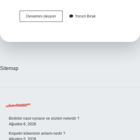
Medeni
Devamını okuyun
Yorum Bırak
Hukukun
Temel
Ilkeleri
Nelerdir
Sitemap
Sidebar
Son Yazılar
Birdirbir nasıl oynanır ve sözleri nelerdir ?
Ağustos 6, 2026
Kispetin kökeninin anlamı nedir ?
Ağustos 5, 2026