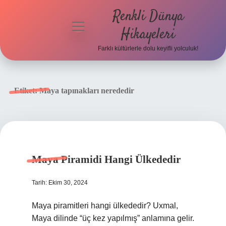
Renkli Dünya
menüyü
Hikayeleri
aç
Farklı kültürlerle dolu keyifli yolculuk!
Anasayfa
Gizlilik
Etiket:
Maya tapınakları nerededir
Politikası
Yasal Uyarı
Hakkımızda
Maya Piramidi Hangi Ülkededir
Tarih: Ekim 30, 2024
Maya piramitleri hangi ülkededir? Uxmal,
Maya dilinde “üç kez yapılmış” anlamına gelir.