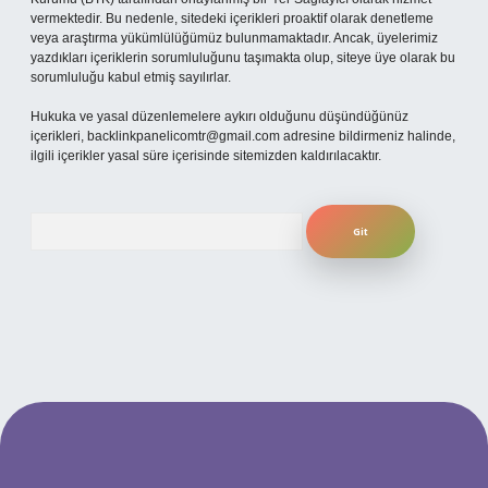
vermektedir. Bu nedenle, sitedeki içerikleri proaktif olarak denetleme
veya araştırma yükümlülüğümüz bulunmamaktadır. Ancak, üyelerimiz
yazdıkları içeriklerin sorumluluğunu taşımakta olup, siteye üye olarak bu
sorumluluğu kabul etmiş sayılırlar.
Hukuka ve yasal düzenlemelere aykırı olduğunu düşündüğünüz
içerikleri,
backlinkpanelicomtr@gmail.com
adresine bildirmeniz halinde,
ilgili içerikler yasal süre içerisinde sitemizden kaldırılacaktır.
Arama
no
betexper güncel giriş