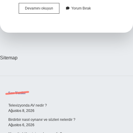
Maya
Devamını okuyun
Yorum Bırak
Piramidi
Hangi
Ülkededir
Sitemap
Sidebar
Son Yazılar
Televizyonda AV nedir ?
Ağustos 8, 2026
Birdirbir nasıl oynanır ve sözleri nelerdir ?
Ağustos 6, 2026