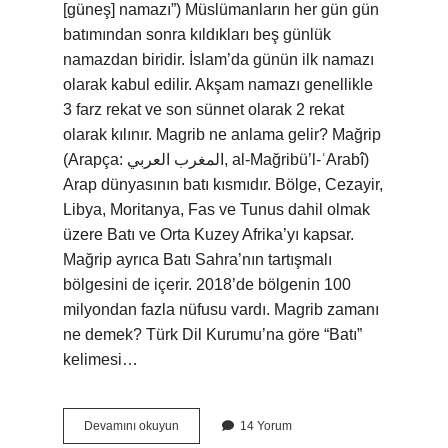
[güneş] namazı”) Müslümanların her gün gün
batımından sonra kıldıkları beş günlük
namazdan biridir. İslam’da günün ilk namazı
olarak kabul edilir. Akşam namazı genellikle
3 farz rekat ve son sünnet olarak 2 rekat
olarak kılınır. Magrib ne anlama gelir? Mağrip
(Arapça: المغرب العربي, al-Mağribü’l-ʿArabî)
Arap dünyasının batı kısmıdır. Bölge, Cezayir,
Libya, Moritanya, Fas ve Tunus dahil olmak
üzere Batı ve Orta Kuzey Afrika’yı kapsar.
Mağrip ayrıca Batı Sahra’nın tartışmalı
bölgesini de içerir. 2018’de bölgenin 100
milyondan fazla nüfusu vardı. Magrib zamanı
ne demek? Türk Dil Kurumu’na göre “Batı”
kelimesi…
Magrib
Devamını okuyun
14 Yorum
Ne