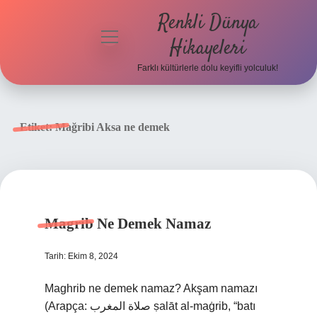
Renkli Dünya
menüyü
Hikayeleri
aç
Farklı kültürlerle dolu keyifli yolculuk!
Anasayfa
Gizlilik
Etiket:
Mağribi Aksa ne demek
Politikası
Yasal Uyarı
Hakkımızda
Magrib Ne Demek Namaz
Tarih: Ekim 8, 2024
Maghrib ne demek namaz? Akşam namazı
(Arapça: صلاة المغرب ṣalāt al-maġrib, “batı