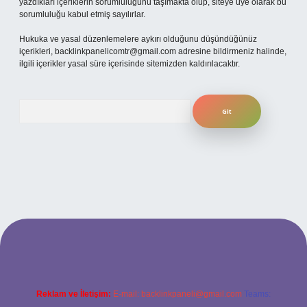
yazdıkları içeriklerin sorumluluğunu taşımakta olup, siteye üye olarak bu
sorumluluğu kabul etmiş sayılırlar.
Hukuka ve yasal düzenlemelere aykırı olduğunu düşündüğünüz
içerikleri,
backlinkpanelicomtr@gmail.com
adresine bildirmeniz halinde,
ilgili içerikler yasal süre içerisinde sitemizden kaldırılacaktır.
Arama
o
betexper güncel giriş
Reklam ve İletişim:
E-mail:
backlinkpaneli@gmail.com
Teams: