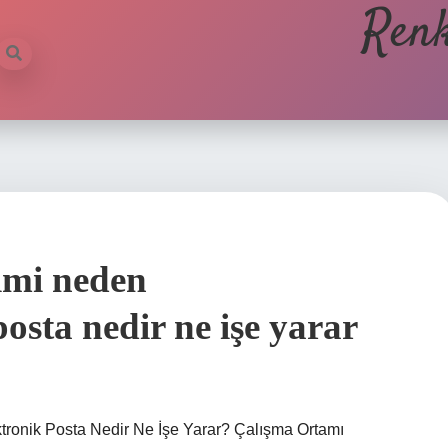
Renk
imi neden
osta nedir ne işe yarar
ronik Posta Nedir Ne İşe Yarar? Çalışma Ortamı