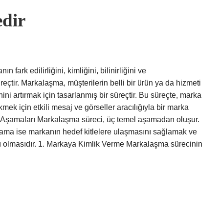
edir
ark edilirliğini, kimliğini, bilinirliğini ve
üreçtir. Markalaşma, müşterilerin belli bir ürün ya da hizmeti
ni artırmak için tasarlanmış bir süreçtir. Bu süreçte, marka
kmek için etkili mesaj ve görseller aracılığıyla bir marka
in Aşamaları Markalaşma süreci, üç temel aşamadan oluşur.
şama ise markanın hedef kitlelere ulaşmasını sağlamak ve
cı olmasıdır. 1. Markaya Kimlik Verme Markalaşma sürecinin