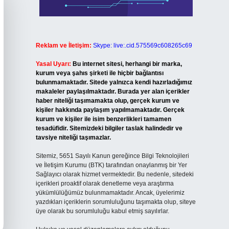
Reklam ve İletişim:
Skype: live:.cid.575569c608265c69
Yasal Uyarı:
Bu internet sitesi, herhangi bir marka,
kurum veya şahıs şirketi ile hiçbir bağlantısı
bulunmamaktadır. Sitede yalnızca kendi hazırladığımız
makaleler paylaşılmaktadır. Burada yer alan içerikler
haber niteliği taşımamakta olup, gerçek kurum ve
kişiler hakkında paylaşım yapılmamaktadır. Gerçek
kurum ve kişiler ile isim benzerlikleri tamamen
tesadüfidir. Sitemizdeki bilgiler taslak halindedir ve
tavsiye niteliği taşımazlar.
Sitemiz, 5651 Sayılı Kanun gereğince Bilgi Teknolojileri
ve İletişim Kurumu (BTK) tarafından onaylanmış bir Yer
Sağlayıcı olarak hizmet vermektedir. Bu nedenle, sitedeki
içerikleri proaktif olarak denetleme veya araştırma
yükümlülüğümüz bulunmamaktadır. Ancak, üyelerimiz
yazdıkları içeriklerin sorumluluğunu taşımakta olup, siteye
üye olarak bu sorumluluğu kabul etmiş sayılırlar.