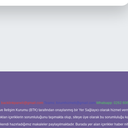
:
backlinkpaneli@gmail.com
Teams:
forumhizmeti@gmail.com
Whatsapp: 0262 606
ve İletişim Kurumu (BTK) tarafından onaylanmış bir Yer Sağlayıcı olarak hizmet verm
rı içeriklerin sorumluluğunu taşımakta olup, siteye üye olarak bu sorumluluğu kabul
a kendi hazırladığımız makaleler paylaşılmaktadır. Burada yer alan içerikler haber 