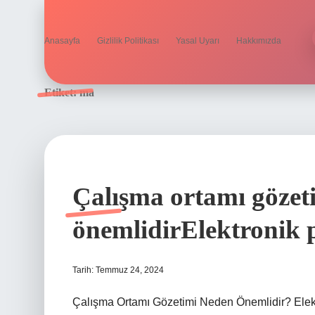
Anasayfa
Gizlilik Politikası
Yasal Uyarı
Hakkımızda
Etiket:
ma
Çalışma ortamı gözet
önemlidirElektronik p
Tarih: Temmuz 24, 2024
Çalışma Ortamı Gözetimi Neden Önemlidir? Elekt