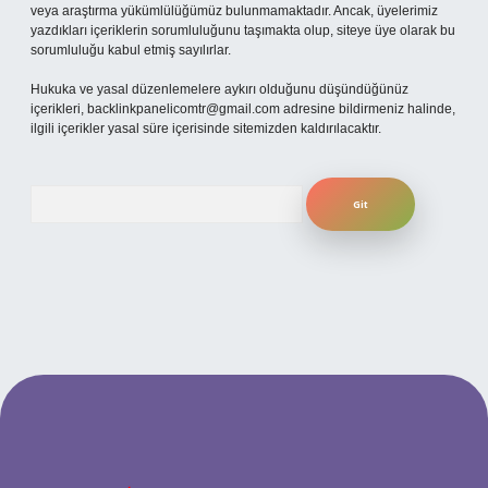
veya araştırma yükümlülüğümüz bulunmamaktadır. Ancak, üyelerimiz
yazdıkları içeriklerin sorumluluğunu taşımakta olup, siteye üye olarak bu
sorumluluğu kabul etmiş sayılırlar.
Hukuka ve yasal düzenlemelere aykırı olduğunu düşündüğünüz
içerikleri,
backlinkpanelicomtr@gmail.com
adresine bildirmeniz halinde,
ilgili içerikler yasal süre içerisinde sitemizden kaldırılacaktır.
Arama
betexpergiris.casino
betexper güncel giriş