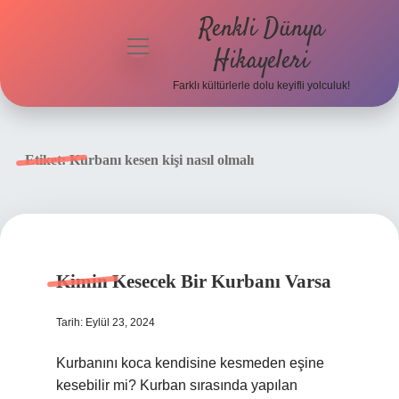
Renkli Dünya
menüyü
Hikayeleri
aç
Farklı kültürlerle dolu keyifli yolculuk!
Anasayfa
Gizlilik
Etiket:
Kurbanı kesen kişi nasıl olmalı
Politikası
Yasal Uyarı
Hakkımızda
Kimin Kesecek Bir Kurbanı Varsa
Tarih: Eylül 23, 2024
Kurbanını koca kendisine kesmeden eşine
kesebilir mi? Kurban sırasında yapılan