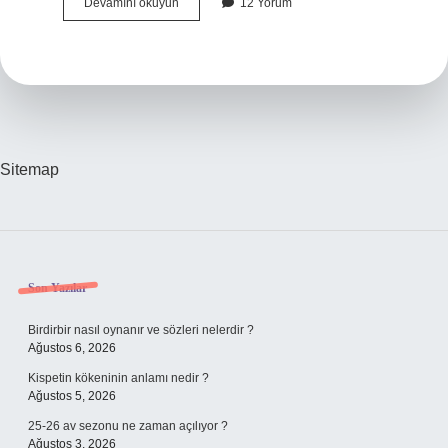
Kimin
Devamını okuyun
12 Yorum
Kesecek
Bir
Kurbanı
Varsa
Sitemap
Sidebar
Son Yazılar
Birdirbir nasıl oynanır ve sözleri nelerdir ?
Ağustos 6, 2026
Kispetin kökeninin anlamı nedir ?
Ağustos 5, 2026
25-26 av sezonu ne zaman açılıyor ?
Ağustos 3, 2026