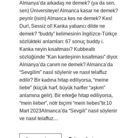
Almanya’da arkadaş ne demek? (ya da sen,
sen) Üniversiteye! Almanca kasar ne demek?
peynir {isim} Almanca kes ne demek? Kes!
Dur!, Sessiz ol! Kanka yabancı dilde ne
demek? “buddy” kelimesinin İngilizce-Türkçe
sözlükteki anlamları: 67 sonuç buddy i.
Kanka neyin kısaltması? Kubbealtı
sözlüğünde “Kan kardeşinin kısaltması” diyor.
Almanya’da canım ne demek? Almanca’da
“Sevgilim” nasıl söylenir ve nasıl telaffuz
edilir? Bir kadına hitap ediliyorsa, “meine
liebe” (küçük harf, büyük harfler “aşkım”
anlamına gelir). Bir erkeğe hitap ediliyorsa,
“mein lieber”, nötr biçimi “mein liebes”tir.10
Mart 2023Almanca’da “Sevgili” nasıl söylenir
ve nasıl telaffuz…