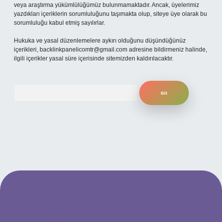
veya araştırma yükümlülüğümüz bulunmamaktadır. Ancak, üyelerimiz
yazdıkları içeriklerin sorumluluğunu taşımakta olup, siteye üye olarak bu
sorumluluğu kabul etmiş sayılırlar.
Hukuka ve yasal düzenlemelere aykırı olduğunu düşündüğünüz
içerikleri,
backlinkpanelicomtr@gmail.com
adresine bildirmeniz halinde,
ilgili içerikler yasal süre içerisinde sitemizden kaldırılacaktır.
Arama
no
betexper güncel giriş