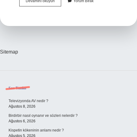
Almancada
Devamını okuyun
Yorum Bırak
Kanka
Ne
Demek
Sitemap
Sidebar
Son Yazılar
Televizyonda AV nedir ?
Ağustos 8, 2026
Birdirbir nasıl oynanır ve sözleri nelerdir ?
Ağustos 6, 2026
Kispetin kökeninin anlamı nedir ?
Ağustos 5, 2026