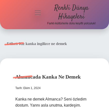
Renkli Dünya
menüyü
Hikayeleri
aç
Farklı kültürlerle dolu keyifli yolculuk!
Anasayfa
Gizlilik
Etiket:
Kız kanka ingilizce ne demek
Politikası
Yasal Uyarı
Hakkımızda
Almancada Kanka Ne Demek
Tarih: Ekim 1, 2024
Kanka ne demek Almanca? Seni özledim
dostum. Yarını asla unutma, kardeşim.