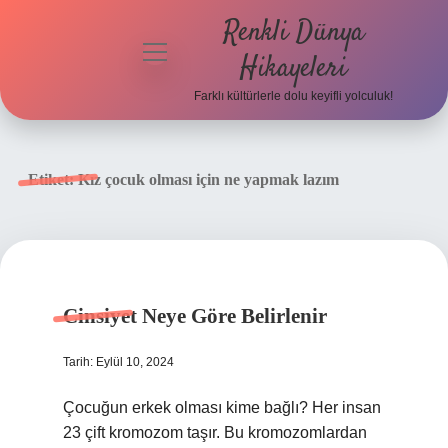
Renkli Dünya
menüyü
Hikayeleri
aç
Farklı kültürlerle dolu keyifli yolculuk!
Anasayfa
Gizlilik
Etiket:
Kız çocuk olması için ne yapmak lazım
Politikası
Yasal Uyarı
Hakkımızda
Cinsiyet Neye Göre Belirlenir
Tarih: Eylül 10, 2024
Çocuğun erkek olması kime bağlı? Her insan
23 çift kromozom taşır. Bu kromozomlardan