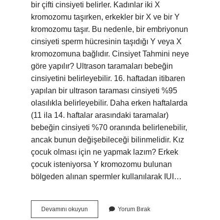
bir çifti cinsiyeti belirler. Kadınlar iki X
kromozomu taşırken, erkekler bir X ve bir Y
kromozomu taşır. Bu nedenle, bir embriyonun
cinsiyeti sperm hücresinin taşıdığı Y veya X
kromozomuna bağlıdır. Cinsiyet Tahmini neye
göre yapılır? Ultrason taramaları bebeğin
cinsiyetini belirleyebilir. 16. haftadan itibaren
yapılan bir ultrason taraması cinsiyeti %95
olasılıkla belirleyebilir. Daha erken haftalarda
(11 ila 14. haftalar arasındaki taramalar)
bebeğin cinsiyeti %70 oranında belirlenebilir,
ancak bunun değişebileceği bilinmelidir. Kız
çocuk olması için ne yapmak lazım? Erkek
çocuk isteniyorsa Y kromozomu bulunan
bölgeden alınan spermler kullanılarak IUI…
Cinsiyet
Devamını okuyun
Yorum Bırak
Neye