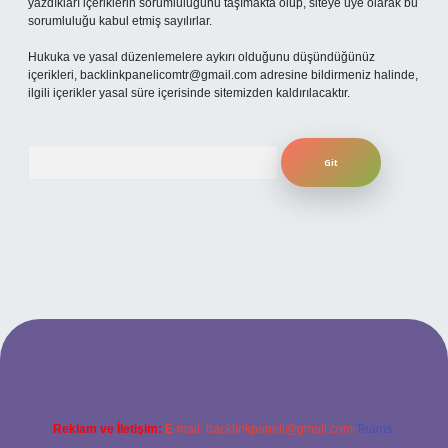
yazdıkları içeriklerin sorumluluğunu taşımakta olup, siteye üye olarak bu
sorumluluğu kabul etmiş sayılırlar.
Hukuka ve yasal düzenlemelere aykırı olduğunu düşündüğünüz
içerikleri,
backlinkpanelicomtr@gmail.com
adresine bildirmeniz halinde,
ilgili içerikler yasal süre içerisinde sitemizden kaldırılacaktır.
Arama
no
betexper güncel giriş
Reklam ve İletişim:
E-mail:
backlinkpaneli@gmail.com
Teams: