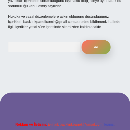
yazdıkları içeriklerin sorumluluğunu taşımakta olup, siteye üye olarak bu
sorumluluğu kabul etmiş sayılırlar.
Hukuka ve yasal düzenlemelere aykırı olduğunu düşündüğünüz
içerikleri,
backlinkpanelicomtr@gmail.com
adresine bildirmeniz halinde,
ilgili içerikler yasal süre içerisinde sitemizden kaldırılacaktır.
Arama
ino
betexper güncel giriş
Reklam ve İletişim:
E-mail:
backlinkpaneli@gmail.com
Teams: