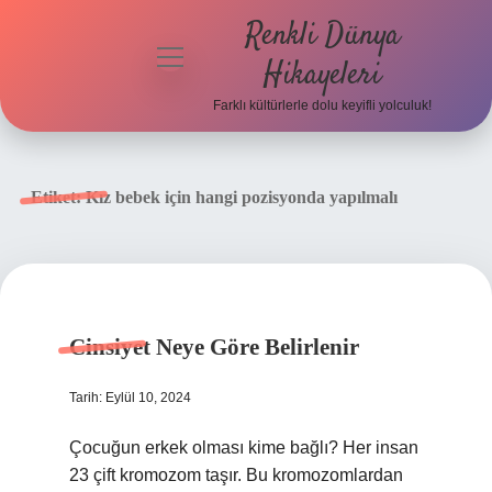
Renkli Dünya
menüyü
Hikayeleri
aç
Farklı kültürlerle dolu keyifli yolculuk!
Anasayfa
Gizlilik
Etiket:
Kız bebek için hangi pozisyonda yapılmalı
Politikası
Yasal Uyarı
Hakkımızda
Cinsiyet Neye Göre Belirlenir
Tarih: Eylül 10, 2024
Çocuğun erkek olması kime bağlı? Her insan
23 çift kromozom taşır. Bu kromozomlardan