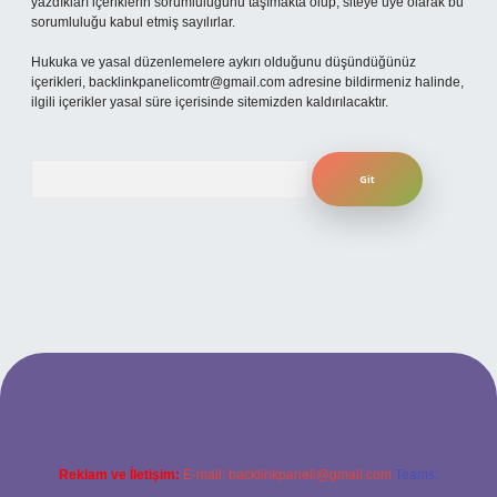
yazdıkları içeriklerin sorumluluğunu taşımakta olup, siteye üye olarak bu
sorumluluğu kabul etmiş sayılırlar.
Hukuka ve yasal düzenlemelere aykırı olduğunu düşündüğünüz
içerikleri,
backlinkpanelicomtr@gmail.com
adresine bildirmeniz halinde,
ilgili içerikler yasal süre içerisinde sitemizden kaldırılacaktır.
Arama
 mobil giriş
betexpergiris.casino
betexper güncel giriş
Reklam ve İletişim:
E-mail:
backlinkpaneli@gmail.com
Teams: