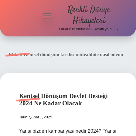
Renkli Dünya
menüyü
Hikayeleri
aç
Farklı kültürlerle dolu keyifli yolculuk!
Anasayfa
Gizlilik
Etiket:
Kentsel dönüşüm kredisi müteahhite nasıl ödenir
Politikası
Yasal Uyarı
Hakkımızda
Kentsel Dönüşüm Devlet Desteği
2024 Ne Kadar Olacak
Tarih: Şubat 1, 2025
Yarısı bizden kampanyası nedir 2024? “Yarısı