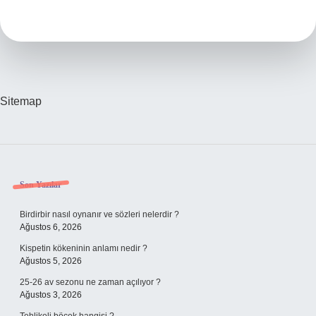
Devlet
Desteği
2024
Ne
Kadar
Olacak
Sitemap
Sidebar
Son Yazılar
Birdirbir nasıl oynanır ve sözleri nelerdir ?
Ağustos 6, 2026
Kispetin kökeninin anlamı nedir ?
Ağustos 5, 2026
25-26 av sezonu ne zaman açılıyor ?
Ağustos 3, 2026