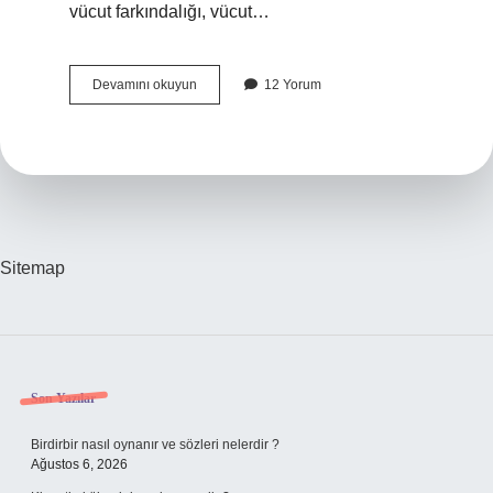
vücut farkındalığı, vücut…
Aşağıdakilerden
Devamını okuyun
12 Yorum
Hangisi
Kaba
Motor
Gelişimine
Örnektir
Sitemap
Sidebar
Son Yazılar
Birdirbir nasıl oynanır ve sözleri nelerdir ?
Ağustos 6, 2026