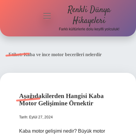
Renkli Dünya
menüyü
Hikayeleri
aç
Farklı kültürlerle dolu keyifli yolculuk!
Anasayfa
Gizlilik
Etiket:
Kaba ve ince motor becerileri nelerdir
Politikası
Yasal Uyarı
Hakkımızda
Aşağıdakilerden Hangisi Kaba
Motor Gelişimine Örnektir
Tarih: Eylül 27, 2024
Kaba motor gelişimi nedir? Büyük motor