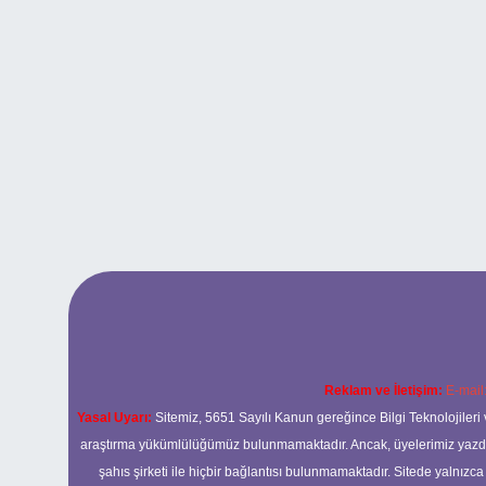
Reklam ve İletişim:
E-mail
Yasal Uyarı:
Sitemiz, 5651 Sayılı Kanun gereğince Bilgi Teknolojileri 
araştırma yükümlülüğümüz bulunmamaktadır. Ancak, üyelerimiz yazdıkla
şahıs şirketi ile hiçbir bağlantısı bulunmamaktadır. Sitede yalnızc