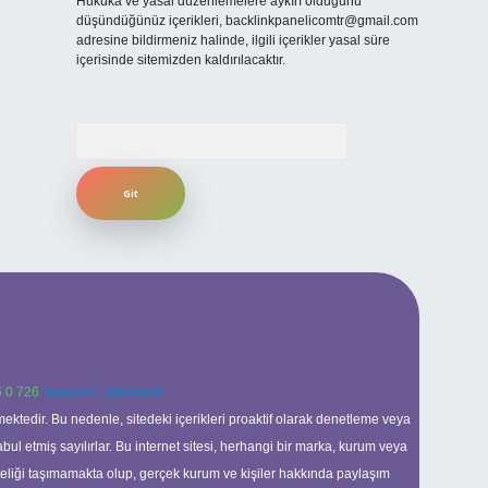
Hukuka ve yasal düzenlemelere aykırı olduğunu
düşündüğünüz içerikleri,
backlinkpanelicomtr@gmail.com
adresine bildirmeniz halinde, ilgili içerikler yasal süre
içerisinde sitemizden kaldırılacaktır.
Arama
 0 726
Telegram: @karabul
ektedir. Bu nedenle, sitedeki içerikleri proaktif olarak denetleme veya
 etmiş sayılırlar. Bu internet sitesi, herhangi bir marka, kurum veya
niteliği taşımamakta olup, gerçek kurum ve kişiler hakkında paylaşım