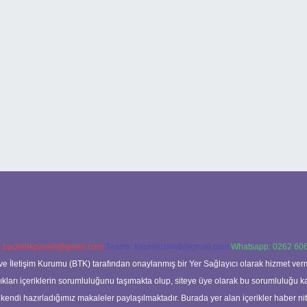
:
backlinkpaneli@gmail.com
Teams:
forumhizmeti@gmail.com
Whatsapp: 0262 606
ve İletişim Kurumu (BTK) tarafından onaylanmış bir Yer Sağlayıcı olarak hizmet verm
rı içeriklerin sorumluluğunu taşımakta olup, siteye üye olarak bu sorumluluğu kabul
a kendi hazırladığımız makaleler paylaşılmaktadır. Burada yer alan içerikler haber 