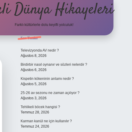
li Dünya Hikayeleri
Farklı kültürlerle dolu keyifli yolculuk!
Sidebar
Son Yazılar
ilbet mobil giriş
betexpergiris.casino
betex
Televizyonda AV nedir ?
Ağustos 8, 2026
Birdirbir nasıl oynanır ve sözleri nelerdir ?
Ağustos 6, 2026
Kispetin kökeninin anlamı nedir ?
Ağustos 5, 2026
25-26 av sezonu ne zaman açılıyor ?
Ağustos 3, 2026
Tehlikeli böcek hangisi ?
Temmuz 28, 2026
Karman kanül ne için kullanılır ?
Temmuz 24, 2026