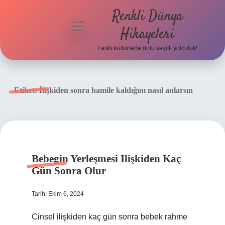
Renkli Dünya
menüyü
Hikayeleri
aç
Farklı kültürlerle dolu keyifli yolculuk!
Anasayfa
Gizlilik
Etiket:
İlişkiden sonra hamile kaldığını nasıl anlarsın
Politikası
Yasal Uyarı
Hakkımızda
Bebegin Yerleşmesi Ilişkiden Kaç
Gün Sonra Olur
Tarih: Ekim 6, 2024
Cinsel ilişkiden kaç gün sonra bebek rahme