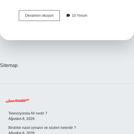
Bebegin
Devamını okuyun
10 Yorum
Yerleşmesi
Ilişkiden
Kaç
Gün
Sonra
Olur
Sitemap
Sidebar
Son Yazılar
Televizyonda AV nedir ?
Ağustos 8, 2026
Birdirbir nasıl oynanır ve sözleri nelerdir ?
Ağustos 6, 2026