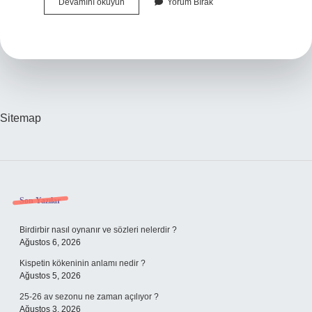
Hoşça
Devamını okuyun
Yorum Bırak
Kalamam
Nasıl
Yazılır
Sitemap
Sidebar
Son Yazılar
Birdirbir nasıl oynanır ve sözleri nelerdir ?
Ağustos 6, 2026
Kispetin kökeninin anlamı nedir ?
Ağustos 5, 2026
25-26 av sezonu ne zaman açılıyor ?
Ağustos 3, 2026