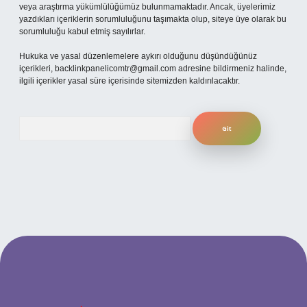
veya araştırma yükümlülüğümüz bulunmamaktadır. Ancak, üyelerimiz
yazdıkları içeriklerin sorumluluğunu taşımakta olup, siteye üye olarak bu
sorumluluğu kabul etmiş sayılırlar.
Hukuka ve yasal düzenlemelere aykırı olduğunu düşündüğünüz
içerikleri,
backlinkpanelicomtr@gmail.com
adresine bildirmeniz halinde,
ilgili içerikler yasal süre içerisinde sitemizden kaldırılacaktır.
Arama
no
betexper güncel giriş