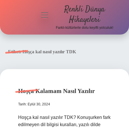
Renkli Dünya
menüyü
Hikayeleri
aç
Farklı kültürlerle dolu keyifli yolculuk!
Anasayfa
Gizlilik
Etiket:
Hoşça kal nasıl yazılır TDK
Politikası
Yasal Uyarı
Hakkımızda
Hoşça Kalamam Nasıl Yazılır
Tarih: Eylül 30, 2024
Hoşça kal nasıl yazılır TDK? Konuşurken fark
edilmeyen dil bilgisi kuralları, yazılı dilde