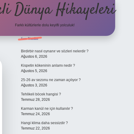
li Dünya Hikayeleri
Farklı kültürlerle dolu keyifli yolculuk!
Sidebar
Son Yazılar
ilbet mobil giriş
betexpergiris.casin
Birdirbir nasıl oynanır ve sözleri nelerdir ?
Ağustos 6, 2026
Kispetin kökeninin anlamı nedir ?
Ağustos 5, 2026
25-26 av sezonu ne zaman açılıyor ?
Ağustos 3, 2026
Tehlikeli böcek hangisi ?
Temmuz 28, 2026
Karman kanül ne için kullanılır ?
Temmuz 24, 2026
Hangi klima daha sessizdir ?
Temmuz 22, 2026