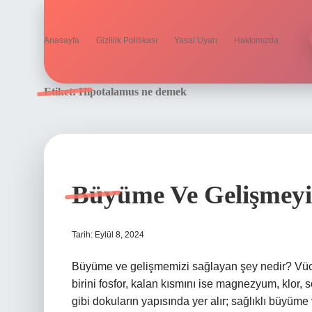
Anasayfa
Gizlilik Politikası
Yasal Uyarı
Hakkımızda
Etiket:
Hipotalamus ne demek
Büyüme Ve Gelişmeyi
Tarih: Eylül 8, 2024
Büyüme ve gelişmemizi sağlayan şey nedir? Vücud
birini fosfor, kalan kısmını ise magnezyum, klor, 
gibi dokuların yapısında yer alır; sağlıklı büyüm