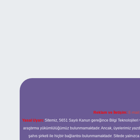
Reklam ve İletişim:
E-mail
Yasal Uyarı:
Sitemiz, 5651 Sayılı Kanun gereğince Bilgi Teknolojileri 
araştırma yükümlülüğümüz bulunmamaktadır. Ancak, üyelerimiz yazdıkla
şahıs şirketi ile hiçbir bağlantısı bulunmamaktadır. Sitede yalnızc