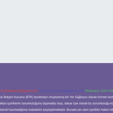
:
backlinkpaneli@gmail.com
Teams:
forumhizmeti@gmail.com
Whatsapp: 0262 606
ve İletişim Kurumu (BTK) tarafından onaylanmış bir Yer Sağlayıcı olarak hizmet verm
rı içeriklerin sorumluluğunu taşımakta olup, siteye üye olarak bu sorumluluğu kabul
a kendi hazırladığımız makaleler paylaşılmaktadır. Burada yer alan içerikler haber 