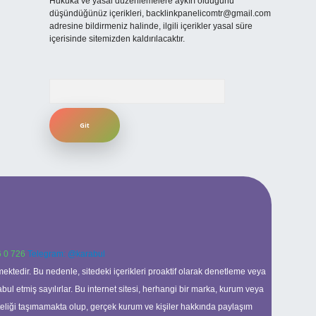
Hukuka ve yasal düzenlemelere aykırı olduğunu
düşündüğünüz içerikleri,
backlinkpanelicomtr@gmail.com
adresine bildirmeniz halinde, ilgili içerikler yasal süre
içerisinde sitemizden kaldırılacaktır.
Arama
 0 726
Telegram: @karabul
ektedir. Bu nedenle, sitedeki içerikleri proaktif olarak denetleme veya
 etmiş sayılırlar. Bu internet sitesi, herhangi bir marka, kurum veya
niteliği taşımamakta olup, gerçek kurum ve kişiler hakkında paylaşım