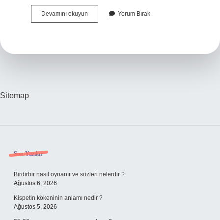
Hatır
Devamını okuyun
Yorum Bırak
Gönül
Işi
Ne
Demek
Sitemap
Sidebar
Son Yazılar
Birdirbir nasıl oynanır ve sözleri nelerdir ?
Ağustos 6, 2026
Kispetin kökeninin anlamı nedir ?
Ağustos 5, 2026