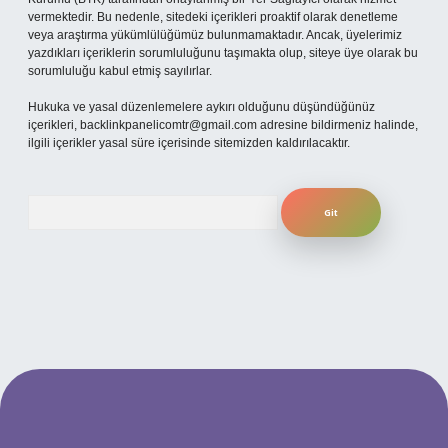
vermektedir. Bu nedenle, sitedeki içerikleri proaktif olarak denetleme
veya araştırma yükümlülüğümüz bulunmamaktadır. Ancak, üyelerimiz
yazdıkları içeriklerin sorumluluğunu taşımakta olup, siteye üye olarak bu
sorumluluğu kabul etmiş sayılırlar.
Hukuka ve yasal düzenlemelere aykırı olduğunu düşündüğünüz
içerikleri,
backlinkpanelicomtr@gmail.com
adresine bildirmeniz halinde,
ilgili içerikler yasal süre içerisinde sitemizden kaldırılacaktır.
Arama
betexpergiris.casino
betexper güncel giriş