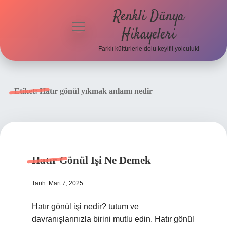
Renkli Dünya
menüyü
Hikayeleri
aç
Farklı kültürlerle dolu keyifli yolculuk!
Anasayfa
Gizlilik
Etiket:
Hatır gönül yıkmak anlamı nedir
Politikası
Yasal Uyarı
Hakkımızda
Hatır Gönül Işi Ne Demek
Tarih: Mart 7, 2025
Hatır gönül işi nedir? tutum ve
davranışlarınızla birini mutlu edin. Hatır gönül