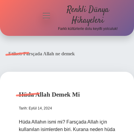
Renkli Dünya
menüyü
Hikayeleri
aç
Farklı kültürlerle dolu keyifli yolculuk!
Anasayfa
Gizlilik
Etiket:
Farsçada Allah ne demek
Politikası
Yasal Uyarı
Hakkımızda
Hüda Allah Demek Mi
Tarih: Eylül 14, 2024
Hüda Allahın ismi mi? Farsçada Allah için
kullanılan isimlerden biri. Kurana neden hüda