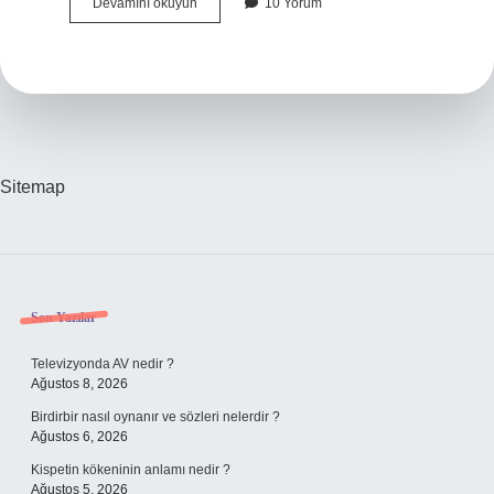
Hüda
Devamını okuyun
10 Yorum
Allah
Demek
Mi
Sitemap
Sidebar
Son Yazılar
Televizyonda AV nedir ?
Ağustos 8, 2026
Birdirbir nasıl oynanır ve sözleri nelerdir ?
Ağustos 6, 2026
Kispetin kökeninin anlamı nedir ?
Ağustos 5, 2026