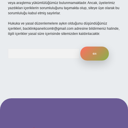
veya araştırma yükümlülüğümüz bulunmamaktadır. Ancak, üyelerimiz
yazdıkları içeriklerin sorumluluğunu taşımakta olup, siteye üye olarak bu
sorumluluğu kabul etmiş sayılırlar.
Hukuka ve yasal düzenlemelere aykırı olduğunu düşündüğünüz
içerikleri,
backlinkpanelicomtr@gmail.com
adresine bildirmeniz halinde,
ilgili içerikler yasal süre içerisinde sitemizden kaldırılacaktır.
Arama
ino
betexper güncel giriş