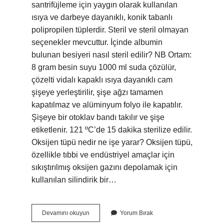
santrifüjleme için yaygın olarak kullanılan
ısıya ve darbeye dayanıklı, konik tabanlı
polipropilen tüplerdir. Steril ve steril olmayan
seçenekler mevcuttur. İçinde albumin
bulunan besiyeri nasıl steril edilir? NB Ortam:
8 gram besin suyu 1000 ml suda çözülür,
çözelti vidalı kapaklı ısıya dayanıklı cam
şişeye yerleştirilir, şişe ağzı tamamen
kapatılmaz ve alüminyum folyo ile kapatılır.
Şişeye bir otoklav bandı takılır ve şişe
etiketlenir. 121 ºC’de 15 dakika sterilize edilir.
Oksijen tüpü nedir ne işe yarar? Oksijen tüpü,
özellikle tıbbi ve endüstriyel amaçlar için
sıkıştırılmış oksijen gazını depolamak için
kullanılan silindirik bir…
Durham
Devamını okuyun
Yorum Bırak
Tüpü