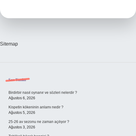
Nedir
Ne
Işe
Yarar
Sitemap
Sidebar
Son Yazılar
Birdirbir nasıl oynanır ve sözleri nelerdir ?
Ağustos 6, 2026
Kispetin kökeninin anlamı nedir ?
Ağustos 5, 2026
25-26 av sezonu ne zaman açılıyor ?
Ağustos 3, 2026