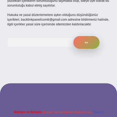
yazdıkları içeriklerin sorumluluğunu taşımakta olup, siteye üye olarak bu
sorumluluğu kabul etmiş sayılırlar.
Hukuka ve yasal düzenlemelere aykırı olduğunu düşündüğünüz
içerikleri,
backlinkpanelicomtr@gmail.com
adresine bildirmeniz halinde,
ilgili içerikler yasal süre içerisinde sitemizden kaldırılacaktır.
Arama
no
betexper güncel giriş
Reklam ve İletişim:
E-mail:
backlinkpaneli@gmail.com
Teams: