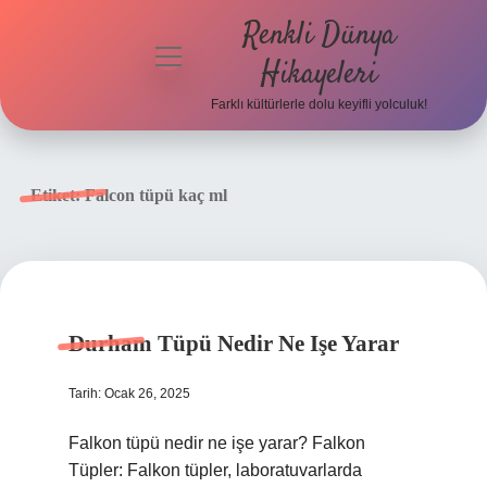
Renkli Dünya
menüyü
Hikayeleri
aç
Farklı kültürlerle dolu keyifli yolculuk!
Anasayfa
Gizlilik
Etiket:
Falcon tüpü kaç ml
Politikası
Yasal Uyarı
Hakkımızda
Durham Tüpü Nedir Ne Işe Yarar
Tarih: Ocak 26, 2025
Falkon tüpü nedir ne işe yarar? Falkon
Tüpler: Falkon tüpler, laboratuvarlarda