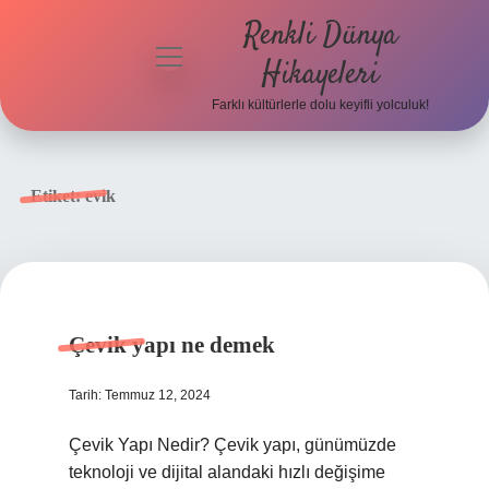
Renkli Dünya
menüyü
Hikayeleri
aç
Farklı kültürlerle dolu keyifli yolculuk!
Anasayfa
Gizlilik
Etiket:
evik
Politikası
Yasal Uyarı
Hakkımızda
Çevik yapı ne demek
Tarih: Temmuz 12, 2024
Çevik Yapı Nedir? Çevik yapı, günümüzde
teknoloji ve dijital alandaki hızlı değişime