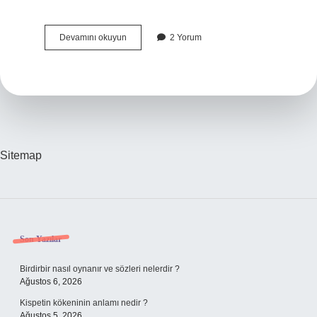
Çevik
Devamını okuyun
2 Yorum
yapı
ne
demek
Sitemap
Sidebar
Son Yazılar
Birdirbir nasıl oynanır ve sözleri nelerdir ?
Ağustos 6, 2026
Kispetin kökeninin anlamı nedir ?
Ağustos 5, 2026