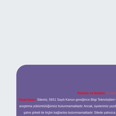
Reklam ve İletişim:
E-mail
Yasal Uyarı:
Sitemiz, 5651 Sayılı Kanun gereğince Bilgi Teknolojileri 
araştırma yükümlülüğümüz bulunmamaktadır. Ancak, üyelerimiz yazdıkla
şahıs şirketi ile hiçbir bağlantısı bulunmamaktadır. Sitede yalnızc