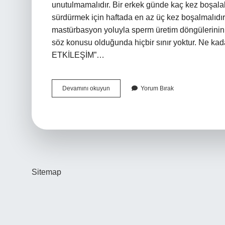
unutulmamalıdır. Bir erkek günde kaç kez boşalab
sürdürmek için haftada en az üç kez boşalmalıdır
mastürbasyon yoluyla sperm üretim döngülerinin d
söz konusu olduğunda hiçbir sınır yoktur. Ne ka
ETKİLEŞİM”…
Bir
Devamını okuyun
Yorum Bırak
Gecede
Kaç
Defa
Birlikte
Olunur
Sitemap