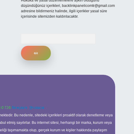
Hukuka ve yasal düzenlemelere aykırı olduğunu
düşündüğünüz içerikleri,
backlinkpanelicomtr@gmail.com
adresine bildirmeniz halinde, ilgili içerikler yasal süre
içerisinde sitemizden kaldırılacaktır.
Arama
 0 726
Telegram: @karabul
ektedir. Bu nedenle, sitedeki içerikleri proaktif olarak denetleme veya
 etmiş sayılırlar. Bu internet sitesi, herhangi bir marka, kurum veya
niteliği taşımamakta olup, gerçek kurum ve kişiler hakkında paylaşım