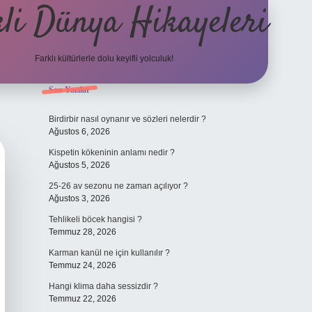
li Dünya Hikayeleri
Farklı kültürlerle dolu keyifli yolculuk!
Sidebar
Son Yazılar
ilbet mobil giriş
betexper
Birdirbir nasıl oynanır ve sözleri nelerdir ?
Ağustos 6, 2026
Kispetin kökeninin anlamı nedir ?
Ağustos 5, 2026
25-26 av sezonu ne zaman açılıyor ?
Ağustos 3, 2026
Tehlikeli böcek hangisi ?
Temmuz 28, 2026
Karman kanül ne için kullanılır ?
Temmuz 24, 2026
Hangi klima daha sessizdir ?
Temmuz 22, 2026