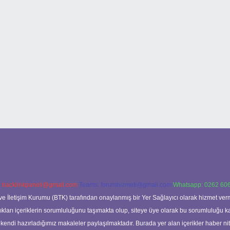
:
backlinkpaneli@gmail.com
Teams:
forumhizmeti@gmail.com
Whatsapp: 0262 606
ve İletişim Kurumu (BTK) tarafından onaylanmış bir Yer Sağlayıcı olarak hizmet verm
rı içeriklerin sorumluluğunu taşımakta olup, siteye üye olarak bu sorumluluğu kabul
a kendi hazırladığımız makaleler paylaşılmaktadır. Burada yer alan içerikler haber 