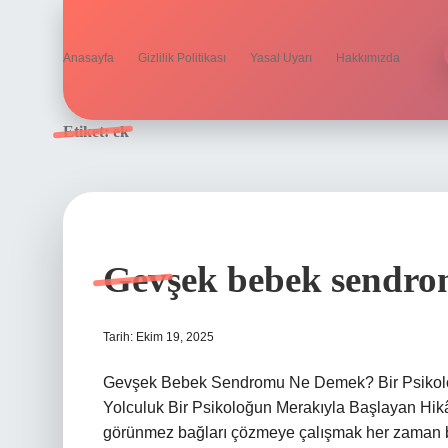
Anasayfa
Gizlilik Politikası
Yasal Uyarı
Hakkımızda
Etiket:
ek
Gevşek bebek sendro
Tarih: Ekim 19, 2025
Gevşek Bebek Sendromu Ne Demek? Bir Psikoloğu
Yolculuk Bir Psikoloğun Merakıyla Başlayan Hikây
görünmez bağları çözmeye çalışmak her zaman büy