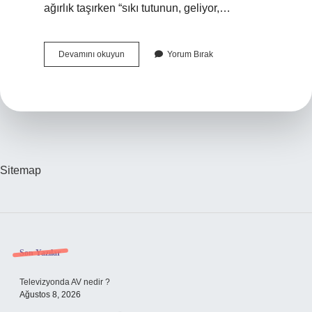
ağırlık taşırken “sıkı tutunun, geliyor,…
Delek
Devamını okuyun
Yorum Bırak
Dur
Ne
Demek
Sitemap
Sidebar
Son Yazılar
Televizyonda AV nedir ?
Ağustos 8, 2026