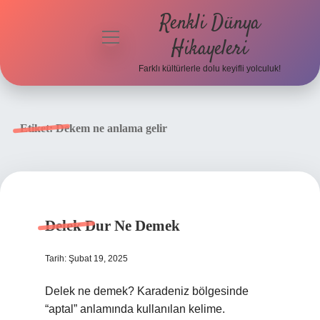
Renkli Dünya
menüyü
Hikayeleri
aç
Farklı kültürlerle dolu keyifli yolculuk!
Anasayfa
Gizlilik
Etiket:
Dekem ne anlama gelir
Politikası
Yasal Uyarı
Hakkımızda
Delek Dur Ne Demek
Tarih: Şubat 19, 2025
Delek ne demek? Karadeniz bölgesinde
“aptal” anlamında kullanılan kelime.