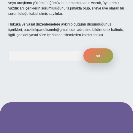
veya araştırma yükümlülüğümüz bulunmamaktadır. Ancak, üyelerimiz
yazdıkları içeriklerin sorumluluğunu taşımakta olup, siteye üye olarak bu
sorumluluğu kabul etmiş sayılırlar.
Hukuka ve yasal düzenlemelere aykırı olduğunu düşündüğünüz
içerikleri,
backlinkpanelicomtr@gmail.com
adresine bildirmeniz halinde,
ilgili içerikler yasal süre içerisinde sitemizden kaldırılacaktır.
Arama
ino
betexper güncel giriş