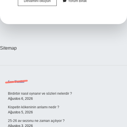
Çatı
Devamını okuyun
Yorum Bırak
Arası
Bağımsız
Bölüm
Mü
Sitemap
Sidebar
Son Yazılar
Birdirbir nasıl oynanır ve sözleri nelerdir ?
Ağustos 6, 2026
Kispetin kökeninin anlamı nedir ?
Ağustos 5, 2026
25-26 av sezonu ne zaman açılıyor ?
Ağustos 3, 2026