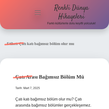
Renkli Dünya
menüyü
Hikayeleri
aç
Farklı kültürlerle dolu keyifli yolculuk!
Anasayfa
Gizlilik
Etiket:
Çatı katı bağımsız bölüm olur mu
Politikası
Yasal Uyarı
Hakkımızda
Çatı Arası Bağımsız Bölüm Mü
Tarih: Mart 7, 2025
Çatı katı bağımsız bölüm olur mu? Çatı
arasında bağımsız bölümler gerçekleşemez.