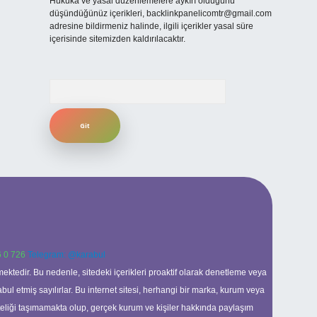
Hukuka ve yasal düzenlemelere aykırı olduğunu
düşündüğünüz içerikleri,
backlinkpanelicomtr@gmail.com
adresine bildirmeniz halinde, ilgili içerikler yasal süre
içerisinde sitemizden kaldırılacaktır.
Arama
 0 726
Telegram: @karabul
ektedir. Bu nedenle, sitedeki içerikleri proaktif olarak denetleme veya
 etmiş sayılırlar. Bu internet sitesi, herhangi bir marka, kurum veya
niteliği taşımamakta olup, gerçek kurum ve kişiler hakkında paylaşım