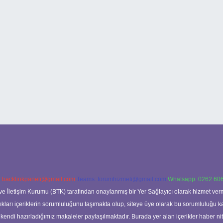
:
backlinkpaneli@gmail.com
Teams:
forumhizmeti@gmail.com
Whatsapp: 0262 606
ve İletişim Kurumu (BTK) tarafından onaylanmış bir Yer Sağlayıcı olarak hizmet verm
rı içeriklerin sorumluluğunu taşımakta olup, siteye üye olarak bu sorumluluğu kabul
a kendi hazırladığımız makaleler paylaşılmaktadır. Burada yer alan içerikler haber 