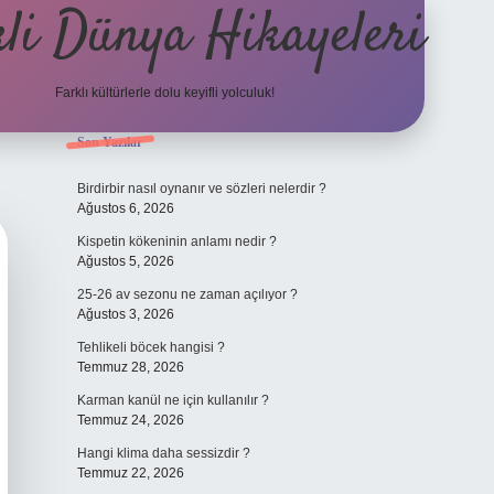
li Dünya Hikayeleri
Farklı kültürlerle dolu keyifli yolculuk!
Sidebar
Son Yazılar
ilbet mobil giriş
betexpergiris.casino
betex
Birdirbir nasıl oynanır ve sözleri nelerdir ?
Ağustos 6, 2026
Kispetin kökeninin anlamı nedir ?
Ağustos 5, 2026
25-26 av sezonu ne zaman açılıyor ?
Ağustos 3, 2026
Tehlikeli böcek hangisi ?
Temmuz 28, 2026
Karman kanül ne için kullanılır ?
Temmuz 24, 2026
Hangi klima daha sessizdir ?
Temmuz 22, 2026