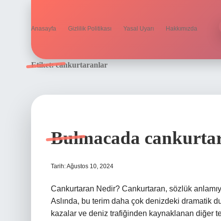
Anasayfa
Gizlilik Politikası
Yasal Uyarı
Hakkımızda
Etiket:
cankurtaranlar
Bulmacada cankurtar
Tarih: Ağustos 10, 2024
Cankurtaran Nedir? Cankurtaran, sözlük anlamıyla,
Aslında, bu terim daha çok denizdeki dramatik dur
kazalar ve deniz trafiğinden kaynaklanan diğer teh