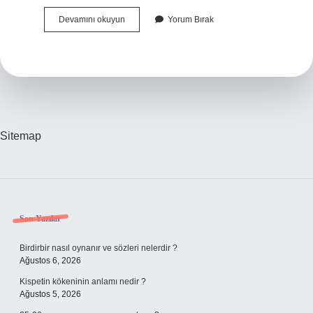
Bypass
Devamını okuyun
Yorum Bırak
Da
Ne
Yapılır
Sitemap
Sidebar
Son Yazılar
Birdirbir nasıl oynanır ve sözleri nelerdir ?
Ağustos 6, 2026
Kispetin kökeninin anlamı nedir ?
Ağustos 5, 2026