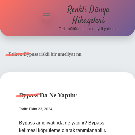
Renkli Dünya
menüyü
Hikayeleri
aç
Farklı kültürlerle dolu keyifli yolculuk!
Anasayfa
Gizlilik
Etiket:
Bypass riskli bir ameliyat mı
Politikası
Yasal Uyarı
Hakkımızda
Bypass Da Ne Yapılır
Tarih: Ekim 23, 2024
Bypass ameliyatında ne yapılır? Bypass
kelimesi köprüleme olarak tanımlanabilir.