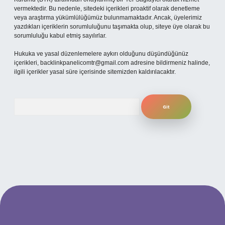
vermektedir. Bu nedenle, sitedeki içerikleri proaktif olarak denetleme
veya araştırma yükümlülüğümüz bulunmamaktadır. Ancak, üyelerimiz
yazdıkları içeriklerin sorumluluğunu taşımakta olup, siteye üye olarak bu
sorumluluğu kabul etmiş sayılırlar.
Hukuka ve yasal düzenlemelere aykırı olduğunu düşündüğünüz
içerikleri,
backlinkpanelicomtr@gmail.com
adresine bildirmeniz halinde,
ilgili içerikler yasal süre içerisinde sitemizden kaldırılacaktır.
Arama
ş
betexpergiris.casino
betexper güncel giriş