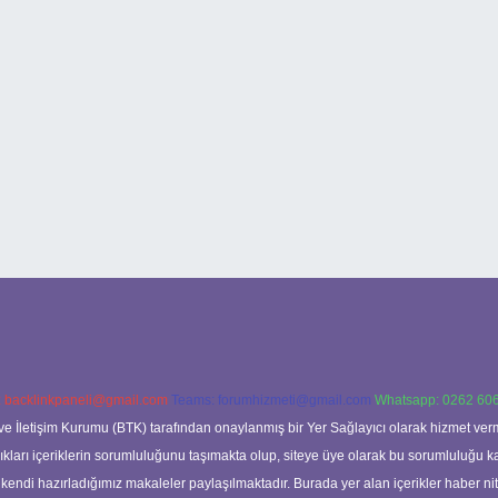
:
backlinkpaneli@gmail.com
Teams:
forumhizmeti@gmail.com
Whatsapp: 0262 606
ve İletişim Kurumu (BTK) tarafından onaylanmış bir Yer Sağlayıcı olarak hizmet verm
rı içeriklerin sorumluluğunu taşımakta olup, siteye üye olarak bu sorumluluğu kabul
a kendi hazırladığımız makaleler paylaşılmaktadır. Burada yer alan içerikler haber 