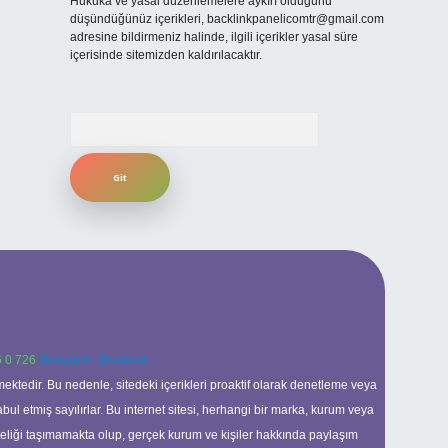
Hukuka ve yasal düzenlemelere aykırı olduğunu
düşündüğünüz içerikleri,
backlinkpanelicomtr@gmail.com
adresine bildirmeniz halinde, ilgili içerikler yasal süre
içerisinde sitemizden kaldırılacaktır.
Arama
 0 726
Telegram: @karabul
ektedir. Bu nedenle, sitedeki içerikleri proaktif olarak denetleme veya
 etmiş sayılırlar. Bu internet sitesi, herhangi bir marka, kurum veya
niteliği taşımamakta olup, gerçek kurum ve kişiler hakkında paylaşım