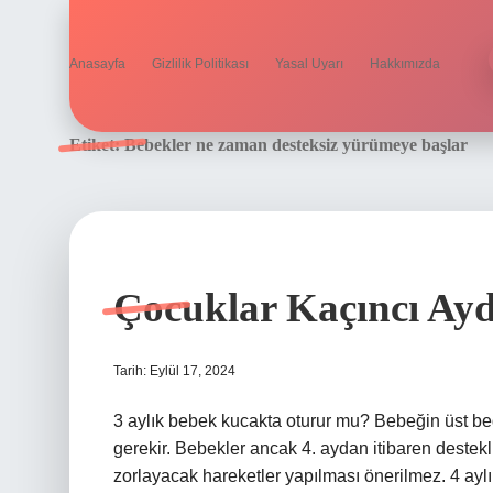
Anasayfa
Gizlilik Politikası
Yasal Uyarı
Hakkımızda
Etiket:
Bebekler ne zaman desteksiz yürümeye başlar
Çocuklar Kaçıncı Ay
Tarih: Eylül 17, 2024
3 aylık bebek kucakta oturur mu? Bebeğin üst bede
gerekir. Bebekler ancak 4. aydan itibaren destekli
zorlayacak hareketler yapılması önerilmez. 4 ay