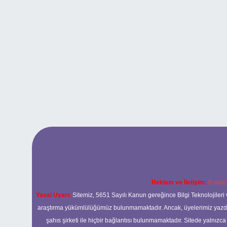
Reklam ve İletişim:
E-mail
Yasal Uyarı:
Sitemiz, 5651 Sayılı Kanun gereğince Bilgi Teknolojileri 
araştırma yükümlülüğümüz bulunmamaktadır. Ancak, üyelerimiz yazdıkla
şahıs şirketi ile hiçbir bağlantısı bulunmamaktadır. Sitede yalnızc