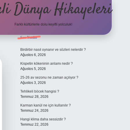
li Dünya Hikayeleri
Farklı kültürlerle dolu keyifli yolculuk!
Sidebar
Son Yazılar
ilbet mobil giriş
betexpergi
Birdirbir nasıl oynanır ve sözleri nelerdir ?
Ağustos 6, 2026
Kispetin kökeninin anlamı nedir ?
Ağustos 5, 2026
25-26 av sezonu ne zaman açılıyor ?
Ağustos 3, 2026
Tehlikeli böcek hangisi ?
Temmuz 28, 2026
Karman kanül ne için kullanılır ?
Temmuz 24, 2026
Hangi klima daha sessizdir ?
Temmuz 22, 2026