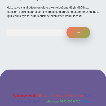
Hukuka ve yasal düzenlemelere aykırı olduğunu düşündüğünüz
içerikleri,
backlinkpanelicomtr@gmail.com
adresine bildirmeniz halinde,
ilgili içerikler yasal süre içerisinde sitemizden kaldırılacaktır.
Arama
no
betexper güncel giriş
Reklam ve İletişim:
E-mail:
backlinkpaneli@gmail.com
Teams:
forumhizmeti@gmail.com
Whatsapp: 0262 606 0 726
Telegram: