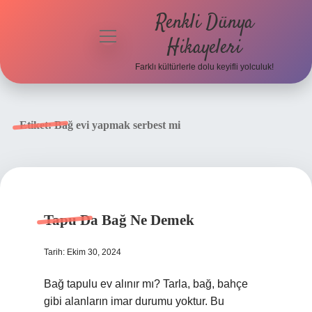
Renkli Dünya
menüyü
Hikayeleri
aç
Farklı kültürlerle dolu keyifli yolculuk!
Anasayfa
Gizlilik
Etiket:
Bağ evi yapmak serbest mi
Politikası
Yasal Uyarı
Hakkımızda
Tapu Da Bağ Ne Demek
Tarih: Ekim 30, 2024
Bağ tapulu ev alınır mı? Tarla, bağ, bahçe
gibi alanların imar durumu yoktur. Bu