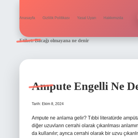
Anasayfa
Gizlilik Politikası
Yasal Uyarı
Hakkımızda
Etiket:
Bacağı olmayana ne denir
Ampute Engelli Ne 
Tarih: Ekim 8, 2024
Ampute ne anlama gelir? Tıbbi literatürde ampütas
diğer uzuvların cerrahi olarak çıkarılması anlam
da kullanılır; ayrıca cerrahi olarak bir uzvu çıkarı