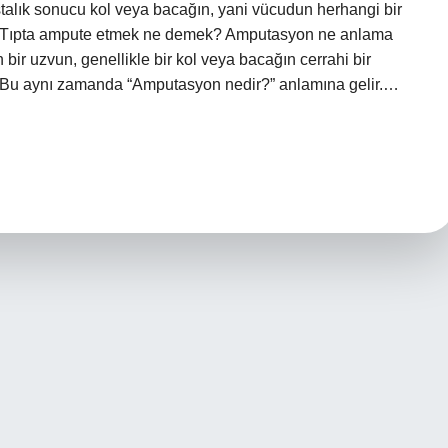
alık sonucu kol veya bacağın, yani vücudun herhangi bir
dır. Tıpta ampute etmek ne demek? Amputasyon ne anlama
bir uzvun, genellikle bir kol veya bacağın cerrahi bir
. Bu aynı zamanda “Amputasyon nedir?” anlamına gelir.…