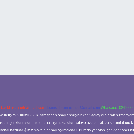
:
backlinkpaneli@gmail.com
Teams:
forumhizmeti@gmail.com
Whatsapp: 0262 606
ve İletişim Kurumu (BTK) tarafından onaylanmış bir Yer Sağlayıcı olarak hizmet verm
rı içeriklerin sorumluluğunu taşımakta olup, siteye üye olarak bu sorumluluğu kabul
a kendi hazırladığımız makaleler paylaşılmaktadır. Burada yer alan içerikler haber 