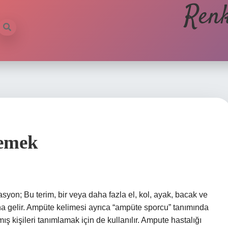
Renk
Demek
yon; Bu terim, bir veya daha fazla el, kol, ayak, bacak ve
ına gelir. Ampüte kelimesi ayrıca “ampüte sporcu” tanımında
lmış kişileri tanımlamak için de kullanılır. Ampute hastalığı