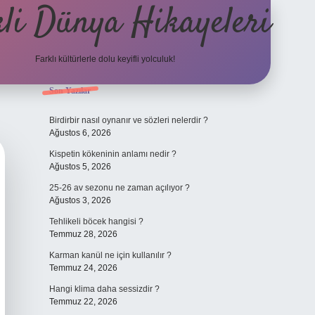
li Dünya Hikayeleri
Farklı kültürlerle dolu keyifli yolculuk!
Sidebar
Son Yazılar
ilbet mobil giriş
betexpergiris.casino
betex
Birdirbir nasıl oynanır ve sözleri nelerdir ?
Ağustos 6, 2026
Kispetin kökeninin anlamı nedir ?
Ağustos 5, 2026
25-26 av sezonu ne zaman açılıyor ?
Ağustos 3, 2026
Tehlikeli böcek hangisi ?
Temmuz 28, 2026
Karman kanül ne için kullanılır ?
Temmuz 24, 2026
Hangi klima daha sessizdir ?
Temmuz 22, 2026